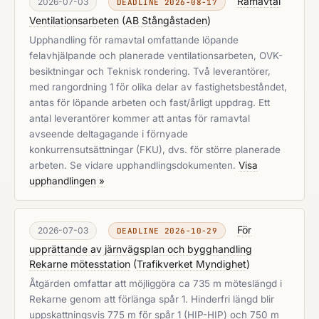
Ramavtal
2026-07-03
DEADLINE 2026-08-17
Ventilationsarbeten
(
AB Stångåstaden
)
Upphandling för ramavtal omfattande löpande
felavhjälpande och planerade ventilationsarbeten, OVK-
besiktningar och Teknisk rondering. Två leverantörer,
med rangordning 1 för olika delar av fastighetsbeståndet,
antas för löpande arbeten och fast/årligt uppdrag. Ett
antal leverantörer kommer att antas för ramavtal
avseende deltagagande i förnyade
konkurrensutsättningar (FKU), dvs. för större planerade
arbeten. Se vidare upphandlingsdokumenten.
Visa
upphandlingen »
För
2026-07-03
DEADLINE 2026-10-29
upprättande av järnvägsplan och bygghandling
Rekarne mötesstation
(
Trafikverket Myndighet
)
Åtgärden omfattar att möjliggöra ca 735 m möteslängd i
Rekarne genom att förlänga spår 1. Hinderfri längd blir
uppskattningsvis 775 m för spår 1 (HIP-HIP) och 750 m