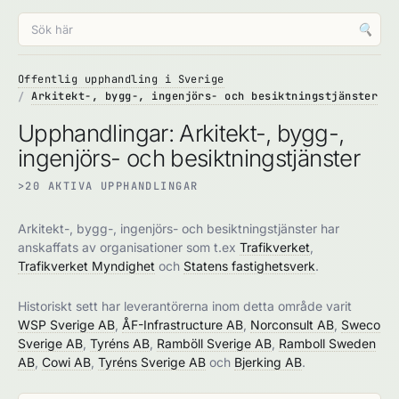
🔍
Offentlig upphandling i Sverige
Arkitekt-, bygg-, ingenjörs- och besiktningstjänster
Upphandlingar: Arkitekt-, bygg-,
ingenjörs- och besiktningstjänster
>20 AKTIVA UPPHANDLINGAR
Arkitekt-, bygg-, ingenjörs- och besiktningstjänster har
anskaffats av organisationer som t.ex
Trafikverket
,
Trafikverket Myndighet
och
Statens fastighetsverk
.
Historiskt sett har leverantörerna inom detta område varit
WSP Sverige AB
,
ÅF-Infrastructure AB
,
Norconsult AB
,
Sweco
Sverige AB
,
Tyréns AB
,
Ramböll Sverige AB
,
Ramboll Sweden
AB
,
Cowi AB
,
Tyréns Sverige AB
och
Bjerking AB
.