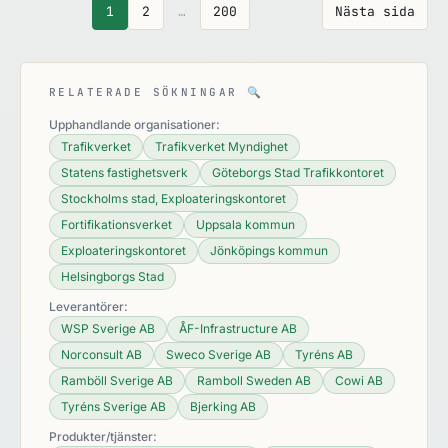
1
2
…
200
Nästa sida
RELATERADE SÖKNINGAR
🔍
Upphandlande organisationer:
Trafikverket
Trafikverket Myndighet
Statens fastighetsverk
Göteborgs Stad Trafikkontoret
Stockholms stad, Exploateringskontoret
Fortifikationsverket
Uppsala kommun
Exploateringskontoret
Jönköpings kommun
Helsingborgs Stad
Leverantörer:
WSP Sverige AB
ÅF-Infrastructure AB
Norconsult AB
Sweco Sverige AB
Tyréns AB
Ramböll Sverige AB
Ramboll Sweden AB
Cowi AB
Tyréns Sverige AB
Bjerking AB
Produkter/tjänster: