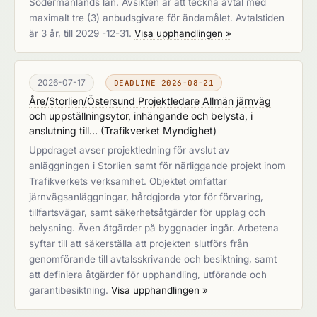
Södermanlands län. Avsikten är att teckna avtal med
maximalt tre (3) anbudsgivare för ändamålet. Avtalstiden
är 3 år, till 2029 -12-31.
Visa upphandlingen »
2026-07-17
DEADLINE 2026-08-21
Åre/Storlien/Östersund Projektledare Allmän järnväg
och uppställningsytor, inhängande och belysta, i
anslutning till...
(
Trafikverket Myndighet
)
Uppdraget avser projektledning för avslut av
anläggningen i Storlien samt för närliggande projekt inom
Trafikverkets verksamhet. Objektet omfattar
järnvägsanläggningar, hårdgjorda ytor för förvaring,
tillfartsvägar, samt säkerhetsåtgärder för upplag och
belysning. Även åtgärder på byggnader ingår. Arbetena
syftar till att säkerställa att projekten slutförs från
genomförande till avtalsskrivande och besiktning, samt
att definiera åtgärder för upphandling, utförande och
garantibesiktning.
Visa upphandlingen »