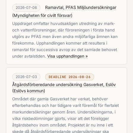
Ramavtal, PFAS Miljöundersökningar
2026-07-06
(
Myndigheten för civilt försvar
)
Uppdraget omfattar huvudsakligen utredning av mark-
och vattenföroreningar, där föroreningen i första hand
utgörs av PFAS men även andra miljöfarliga ämnen kan
förekomma. Upphandlingen kommer att resultera i
ramavtal för successiva avrop av det samlade behovet
under avtalstiden.
Visa upphandlingen »
2026-07-03
DEADLINE 2026-08-26
Åtgärdsförberedande undersökning Gasverket, Eslöv
(
Eslövs kommun
)
Området där gamla Gasverket har verkat, behöver
efterbehandlas och har tidigare varit föremål för flertalet
markundersökningar genom åren. Undersökningarna, i
vilka riskbedömningar gjorts, visar att det föreligger
åtgärdsbehov inom området. Projektet är nu inne i ett
skede då åtgärdsförberedande undersökningar ska