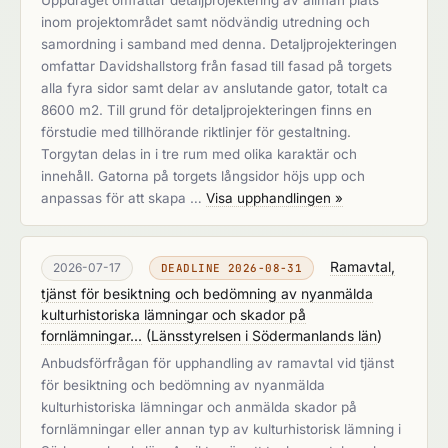
Uppdraget omfattar detaljprojektering av allmän plats
inom projektområdet samt nödvändig utredning och
samordning i samband med denna. Detaljprojekteringen
omfattar Davidshallstorg från fasad till fasad på torgets
alla fyra sidor samt delar av anslutande gator, totalt ca
8600 m2. Till grund för detaljprojekteringen finns en
förstudie med tillhörande riktlinjer för gestaltning.
Torgytan delas in i tre rum med olika karaktär och
innehåll. Gatorna på torgets långsidor höjs upp och
anpassas för att skapa …
Visa upphandlingen »
Ramavtal,
2026-07-17
DEADLINE 2026-08-31
tjänst för besiktning och bedömning av nyanmälda
kulturhistoriska lämningar och skador på
fornlämningar...
(
Länsstyrelsen i Södermanlands län
)
Anbudsförfrågan för upphandling av ramavtal vid tjänst
för besiktning och bedömning av nyanmälda
kulturhistoriska lämningar och anmälda skador på
fornlämningar eller annan typ av kulturhistorisk lämning i