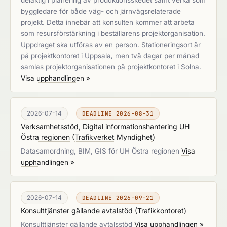
delaktig i planering av produktionsskedet samt verka som
byggledare för både väg- och järnvägsrelaterade
projekt. Detta innebär att konsulten kommer att arbeta
som resursförstärkning i beställarens projektorganisation.
Uppdraget ska utföras av en person. Stationeringsort är
på projektkontoret i Uppsala, men två dagar per månad
samlas projektorganisationen på projektkontoret i Solna.
Visa upphandlingen »
2026-07-14
DEADLINE 2026-08-31
Verksamhetsstöd, Digital informationshantering UH
Östra regionen
(
Trafikverket Myndighet
)
Datasamordning, BIM, GIS för UH Östra regionen
Visa
upphandlingen »
2026-07-14
DEADLINE 2026-09-21
Konsulttjänster gällande avtalstöd
(
Trafikkontoret
)
Konsulttjänster gällande avtalsstöd
Visa upphandlingen »