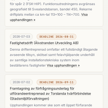
för spår 2 (FSK-HIP). Funktionsutredningens avgränsas
geografiskt till Svealandsbanan, bandel 450, Rekarne
driftplats mellan ca km-tal 113+100 – 114+700.
Visa
upphandlingen »
2026-07-03
DEADLINE 2026-08-31
Fastighetsdrift
(
Älvstranden Utveckling AB
)
Denna driftentreprenad omfattar ett fullständigt åtagande
avseende tillsyn, skötsel samt felavhjälpande underhåll
av samtliga installationstekniska system inom
beställarens fastigheter
Visa upphandlingen »
2026-07-02
DEADLINE 2026-09-11
Framtagning av förfrågningsunderlag för
utförandeentreprenad av Torslanda tvärförbindelse
(
Stadsmiljöförvaltningen
)
Upphandlingen kommer ske som ett öppet förfarande