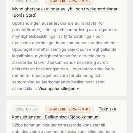
2026-06-30
DEADLINE 2026-09-18
Myndighetsbesiktningar av lyft- och tryckanordningar
(
Borås Stad
)
Upphandlingen avser tecknande av ramavtal för
genomförande, ledning och samordning av obligatoriska
myndighetsbesiktningar av lyftanordningar- och
trycksatta anordningar inom kommunens verksamheter.
Uppdraget omfattar samtliga objekt som enligt gällande
lagstiftning, myndighetsföreskrifter och relevanta
standarder kräver återkommande besiktning av ett
ackrediterat besiktningsorgan. Leverantören ska inom
ramen för uppdraget ansvara för planering och
samordning av återkommande besiktningar samt
säkerställa …
Visa upphandlingen »
Tekniska
2026-06-30
DEADLINE 2026-09-03
konsulttjänster - Beläggning
(
Sjöbo kommun
)
Sjöbo kommun inbjuder intresserade konsulter till
anbudsgivning avseende tekniska konsulttjänster inom