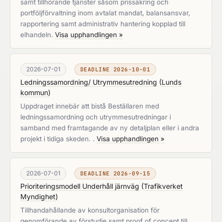
samt tillhörande tjänster såsom prissäkring och
portföljförvaltning inom avtalat mandat, balansansvar,
rapportering samt administrativ hantering kopplad till
elhandeln.
Visa upphandlingen »
2026-07-01
DEADLINE 2026-10-01
Ledningssamordning/ Utrymmesutredning
(
Lunds
kommun
)
Uppdraget innebär att bistå Beställaren med
ledningssamordning och utrymmesutredningar i
samband med framtagande av ny detaljplan eller i andra
projekt i tidiga skeden. .
Visa upphandlingen »
2026-07-01
DEADLINE 2026-09-15
Prioriteringsmodell Underhåll järnväg
(
Trafikverket
Myndighet
)
Tillhandahållande av konsultorganisation för
genomförande av förstudie samt proof of concept till