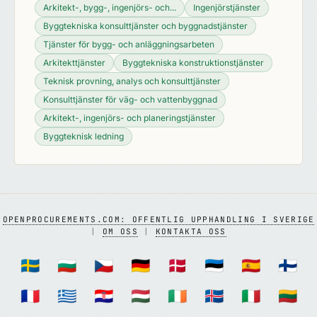
Arkitekt-, bygg-, ingenjörs- och...
Ingenjörstjänster
Byggtekniska konsulttjänster och byggnadstjänster
Tjänster för bygg- och anläggningsarbeten
Arkitekttjänster
Byggtekniska konstruktionstjänster
Teknisk provning, analys och konsulttjänster
Konsulttjänster för väg- och vattenbyggnad
Arkitekt-, ingenjörs- och planeringstjänster
Byggteknisk ledning
OPENPROCUREMENTS.COM: OFFENTLIG UPPHANDLING I SVERIGE
|
OM OSS
|
KONTAKTA OSS
🇸🇪
🇧🇬
🇨🇿
🇩🇪
🇩🇰
🇪🇪
🇪🇸
🇫🇮
🇫🇷
🇬🇷
🇭🇷
🇭🇺
🇮🇪
🇮🇸
🇮🇹
🇱🇹