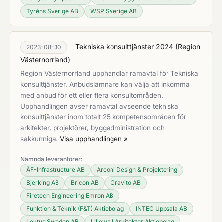
Tyréns Sverige AB
WSP Sverige AB
Tekniska konsulttjänster 2024
(
Region
2023-08-30
Västernorrland
)
Region Västernorrland upphandlar ramavtal för Tekniska
konsulttjänster. Anbudslämnare kan välja att inkomma
med anbud för ett eller flera konsultområden.
Upphandlingen avser ramavtal avseende tekniska
konsulttjänster inom totalt 25 kompetensområden för
arkitekter, projektörer, byggadministration och
sakkunniga.
Visa upphandlingen »
Nämnda leverantörer:
ÅF-Infrastructure AB
Arconi Design & Projektering
Bjerking AB
Bricon AB
Cravito AB
Firetech Engineering Emron AB
Funktion & Teknik (F&T) Aktiebolag
INTEC Uppsala AB
Lektus Sweden AB
Liljewall Arkitekter Aktiebolag