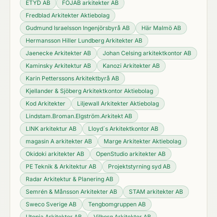
ETYD AB
FOJAB arkitekter AB
Fredblad Arkitekter Aktiebolag
Gudmund Israelsson Ingenjörsbyrå AB
Här Malmö AB
Hermansson Hiller Lundberg Arkitekter AB
Jaenecke Arkitekter AB
Johan Celsing arkitektkontor AB
Kaminsky Arkitektur AB
Kanozi Arkitekter AB
Karin Petterssons Arkitektbyrå AB
Kjellander & Sjöberg Arkitektkontor Aktiebolag
Kod Arkitekter
Liljewall Arkitekter Aktiebolag
Lindstam.Broman.Elgström.Arkitekt AB
LINK arkitektur AB
Lloyd´s Arkitektkontor AB
magasin A arkitekter AB
Marge Arkitekter Aktiebolag
Okidoki arkitekter AB
OpenStudio arkitekter AB
PE Teknik & Arkitektur AB
Projektstyrning syd AB
Radar Arkitektur & Planering AB
Semrén & Månsson Arkitekter AB
STAM arkitekter AB
Sweco Sverige AB
Tengbomgruppen AB
Utopia Arkitekter AB
Vilborg Arkitekter AB