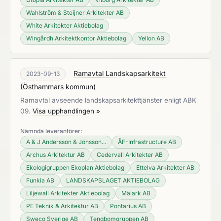
Wahlström & Steijner Arkitekter AB
White Arkitekter Aktiebolag
Wingårdh Arkitektkontor Aktiebolag
Yellon AB
Ramavtal Landskapsarkitekt
2023-09-13
(
Östhammars kommun
)
Ramavtal avseende landskapsarkitekttjänster enligt ABK
09.
Visa upphandlingen »
Nämnda leverantörer:
A & J Andersson & Jönsson...
ÅF-Infrastructure AB
Archus Arkitektur AB
Cedervall Arkitekter AB
Ekologigruppen Ekoplan Aktiebolag
Ettelva Arkitekter AB
Funkia AB
LANDSKAPSLAGET AKTIEBOLAG
Liljewall Arkitekter Aktiebolag
Mälark AB
PE Teknik & Arkitektur AB
Pontarius AB
Sweco Sverige AB
Tengbomgruppen AB