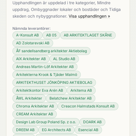
Upphandlingen är uppdelad i tre kategorier, Mindre
uppdrag, Ombyggnader lokaler och bostäder och Tidiga
skeden och nybyggnationer.
Visa upphandlingen »
Nämnda leverantörer:
A-Konsult AB
AB 05
AB ARKITEKTLAGET SKÅNE
AD Zolotarevski AB
ÅF sandellsandberg arkitekter Aktiebolag
AIX Arkitekter AB
AL Studio AB
Andreas Martin-Löf Arkitekter AB
Arkitekterna Krook & Tjäder Malmö
ARKITEKTHUSET JÖNKÖPING AKTIEBOLAG
Arkitektkontor Eva Arén AB
Arkitema AB
ÅWL Arkitekter
Belatchew Arkitekter AB
Chroma Arkitekter AB
Creacon Halmstads Konsult AB
CREAM Arkitekter AB
Design Lab Group Poland Sp. z o.o.
DOARK AB
DREEM AB
EG Architects AB
Esencial AB