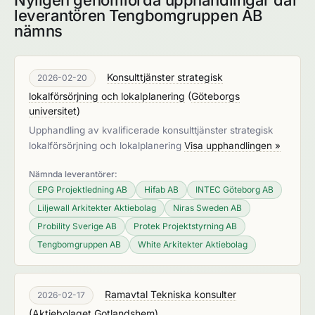
Nyligen genomförda upphandlingar där
leverantören Tengbomgruppen AB
nämns
Konsulttjänster strategisk
2026-02-20
lokalförsörjning och lokalplanering
(
Göteborgs
universitet
)
Upphandling av kvalificerade konsulttjänster strategisk
lokalförsörjning och lokalplanering
Visa upphandlingen »
Nämnda leverantörer:
EPG Projektledning AB
Hifab AB
INTEC Göteborg AB
Liljewall Arkitekter Aktiebolag
Niras Sweden AB
Probility Sverige AB
Protek Projektstyrning AB
Tengbomgruppen AB
White Arkitekter Aktiebolag
Ramavtal Tekniska konsulter
2026-02-17
(
Aktiebolaget Gotlandshem
)