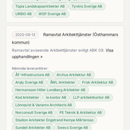
Topia Landskapsarkitekter AB
Tyréns Sverige AB
URBIO AB
WSP Sverige AB
Ramavtal Arkitekttjänster
(
Östhammars
2023-09-13
kommun
)
Ramavtal avseende Arkitekttjänster enligt ABK 09.
Visa
upphandlingen »
Nämnda leverantörer:
ÅF-Infrastructure AB
Archus Arkitektur AB
Arqly Sverige AB
ÅWL Arkitekter
Frisk Arkitektur AB
Hermansson Hiller Lundberg Arkitekter AB
Kod Arkitekter
le kontor AB
LLP arkitektkontor AB
Lönnqvist & Vanamo Architects AB
Norconsult Sverige AB
PE Teknik & Arkitektur AB
Stadion Arkitekter Engstrand Kempe Mårtensso
Sundell Arkitekter AB
Sweco Sverige AB