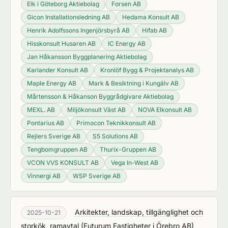
Elk i Göteborg Aktiebolag
Forsen AB
Gicon Installationsledning AB
Hedama Konsult AB
Henrik Adolfssons Ingenjörsbyrå AB
Hifab AB
Hisskonsult Husaren AB
IC Energy AB
Jan Håkansson Byggplanering Aktiebolag
Karlander Konsult AB
Kronlöf Bygg & Projektanalys AB
Maple Energy AB
Mark & Besiktning i Kungälv AB
Mårtensson & Håkanson Byggrådgivare Aktiebolag
MEXL. AB
Miljökonsult Väst AB
NOVA Elkonsult AB
Pontarius AB
Primocon Teknikkonsult AB
Rejlers Sverige AB
S5 Solutions AB
Tengbomgruppen AB
Thurix-Gruppen AB
VCON VVS KONSULT AB
Vega In-West AB
Vinnergi AB
WSP Sverige AB
Arkitekter, landskap, tillgänglighet och
2025-10-21
storkök, ramavtal
(
Futurum Fastigheter i Örebro AB
)