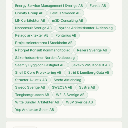
Energy Service Management i Sverige AB
Funkia AB
Gravity Group AB
Lektus Sweden AB
LINK arkitektur AB
m3D Consulting AB
Norconsult Sverige AB
Nyréns Arkitektkontor Aktiebolag
Pelago arkitekter AB
Pontarius AB
Projektorienterarna i Stockholm AB
Råtorpet Konsult Kommanditbolag
Rejlers Sverige AB
Säkerhetspartner Norden Aktiebolag
Seemly Bygg och Fastighet AB
Seveko VVS Konsult AB
Shell & Core Projektering AB
Strid & Lundberg Gata AB
Structor Akustik AB
Svefa Aktiebolag
Sweco Sverige AB
SWECSA AB
Systra AB
Tengbomgruppen AB
WELS Sverige AB
Witte Sundell Arkitekter AB
WSP Sverige AB
Yep Arkitekter Sthlm AB