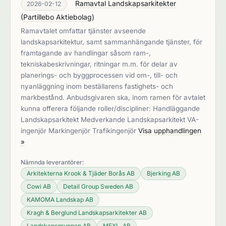
Ramavtal Landskapsarkitekter
2026-02-12
(
Partillebo Aktiebolag
)
Ramavtalet omfattar tjänster avseende
landskapsarkitektur, samt sammanhängande tjänster, för
framtagande av handlingar såsom ram-,
tekniskabeskrivningar, ritningar m.m. för delar av
planerings- och byggprocessen vid om-, till- och
nyanläggning inom beställarens fastighets- och
markbestånd. Anbudsgivaren ska, inom ramen för avtalet
kunna offerera följande roller/discipliner: Handläggande
Landskapsarkitekt Medverkande Landskapsarkitekt VA-
ingenjör Markingenjör Trafikingenjör
Visa upphandlingen
»
Nämnda leverantörer:
Arkitekterna Krook & Tjäder Borås AB
Bjerking AB
Cowi AB
Detail Group Sweden AB
KAMOMA Landskap AB
Kragh & Berglund Landskapsarkitekter AB
Landskapsgruppen AB
MEXL. AB