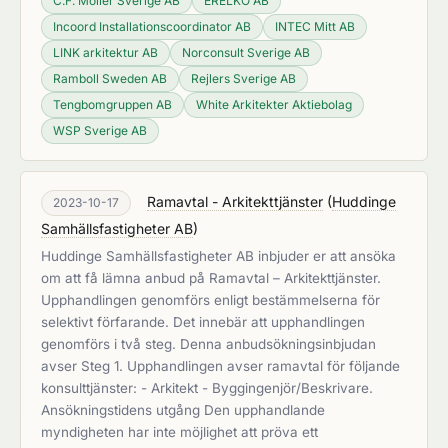
C.F. Moller Sverige AB
ERELKO AB
Incoord Installationscoordinator AB
INTEC Mitt AB
LINK arkitektur AB
Norconsult Sverige AB
Ramboll Sweden AB
Rejlers Sverige AB
Tengbomgruppen AB
White Arkitekter Aktiebolag
WSP Sverige AB
Ramavtal - Arkitekttjänster
(
Huddinge
2023-10-17
Samhällsfastigheter AB
)
Huddinge Samhällsfastigheter AB inbjuder er att ansöka
om att få lämna anbud på Ramavtal – Arkitekttjänster.
Upphandlingen genomförs enligt bestämmelserna för
selektivt förfarande. Det innebär att upphandlingen
genomförs i två steg. Denna anbudsökningsinbjudan
avser Steg 1. Upphandlingen avser ramavtal för följande
konsulttjänster: - Arkitekt - Byggingenjör/Beskrivare.
Ansökningstidens utgång Den upphandlande
myndigheten har inte möjlighet att pröva ett