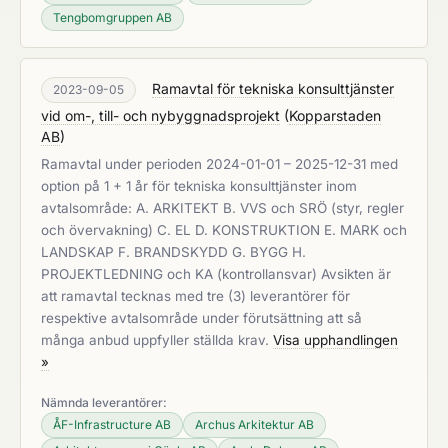
Tengbomgruppen AB
Ramavtal för tekniska konsulttjänster
2023-09-05
vid om-, till- och nybyggnadsprojekt
(
Kopparstaden
AB
)
Ramavtal under perioden 2024-01-01 – 2025-12-31 med
option på 1 + 1 år för tekniska konsulttjänster inom
avtalsområde: A. ARKITEKT B. VVS och SRÖ (styr, regler
och övervakning) C. EL D. KONSTRUKTION E. MARK och
LANDSKAP F. BRANDSKYDD G. BYGG H.
PROJEKTLEDNING och KA (kontrollansvar) Avsikten är
att ramavtal tecknas med tre (3) leverantörer för
respektive avtalsområde under förutsättning att så
många anbud uppfyller ställda krav.
Visa upphandlingen
»
Nämnda leverantörer:
ÅF-Infrastructure AB
Archus Arkitektur AB