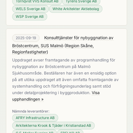
Törnqvist VVS Konsult AB
Tyréns Sverige AB
WELS Sverige AB
White Arkitekter Aktiebolag
WSP Sverige AB
Konsulttjänster för nybyggnation av
2025-09-19
Bröstcentrum, SUS Malmö
(
Region Skåne,
Regionfastigheter
)
Uppdraget avser framtagande av programhandling för
nybyggnation av Bröstcentrum på Malmö
Sjukhusområde. Beställaren har även en ensidig option
på att utöka uppdraget att även omfatta framtagande av
systemhandling och förfrågningsunderlag samt stöd
under detaljprojektering i byggproduktion.
Visa
upphandlingen »
Nämnda leverantörer:
AFRY Infrastructure AB
Arkitekterna Krook & Tjäder i Kristianstad AB