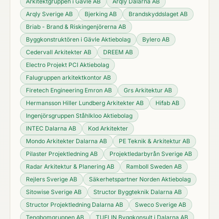
Arkitektgruppen i Gävle AB
Arqly Dalarna AB
Arqly Sverige AB
Bjerking AB
Brandskyddslaget AB
Briab - Brand & Riskingenjörerna AB
Byggkonstruktören i Gävle Aktiebolag
Bylero AB
Cedervall Arkitekter AB
DREEM AB
Electro Projekt PCI Aktiebolag
Falugruppen arkitektkontor AB
Firetech Engineering Emron AB
Grs Arkitektur AB
Hermansson Hiller Lundberg Arkitekter AB
Hifab AB
Ingenjörsgruppen Ståhlkloo Aktiebolag
INTEC Dalarna AB
Kod Arkitekter
Mondo Arkitekter Dalarna AB
PE Teknik & Arkitektur AB
Pilaster Projektledning AB
Projektledarbyrån Sverige AB
Radar Arkitektur & Planering AB
Ramboll Sweden AB
Rejlers Sverige AB
Säkerhetspartner Norden Aktiebolag
Sitowise Sverige AB
Structor Byggteknik Dalarna AB
Structor Projektledning Dalarna AB
Sweco Sverige AB
Tengbomgruppen AB
TUELIN Byggkonsult i Dalarna AB