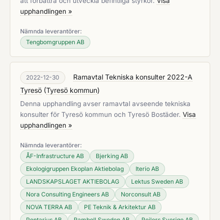
att förbättra och utveckla befintliga styrkor.
Visa
upphandlingen »
Nämnda leverantörer:
Tengbomgruppen AB
Ramavtal Tekniska konsulter 2022-A
2022-12-30
Tyresö
(
Tyresö kommun
)
Denna upphandling avser ramavtal avseende tekniska
konsulter för Tyresö kommun och Tyresö Bostäder.
Visa
upphandlingen »
Nämnda leverantörer:
ÅF-Infrastructure AB
Bjerking AB
Ekologigruppen Ekoplan Aktiebolag
Iterio AB
LANDSKAPSLAGET AKTIEBOLAG
Lektus Sweden AB
Nora Consulting Engineers AB
Norconsult AB
NOVA TERRA AB
PE Teknik & Arkitektur AB
Pontarius AB
Ramboll Sweden AB
Rejlers Sverige AB