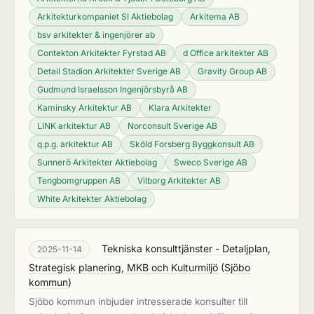
Arkitekturkompaniet SI Aktiebolag
Arkitema AB
bsv arkitekter & ingenjörer ab
Contekton Arkitekter Fyrstad AB
d Office arkitekter AB
Detail Stadion Arkitekter Sverige AB
Gravity Group AB
Gudmund Israelsson Ingenjörsbyrå AB
Kaminsky Arkitektur AB
Klara Arkitekter
LINK arkitektur AB
Norconsult Sverige AB
q.p.g. arkitektur AB
Sköld Forsberg Byggkonsult AB
Sunnerö Arkitekter Aktiebolag
Sweco Sverige AB
Tengbomgruppen AB
Vilborg Arkitekter AB
White Arkitekter Aktiebolag
Tekniska konsulttjänster - Detaljplan,
2025-11-14
Strategisk planering, MKB och Kulturmiljö
(
Sjöbo
kommun
)
Sjöbo kommun inbjuder intresserade konsulter till