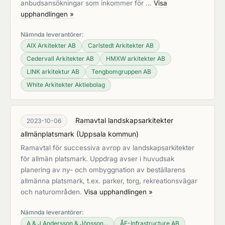
anbudsansökningar som inkommer för …
Visa
upphandlingen »
Nämnda leverantörer:
AIX Arkitekter AB
Carlstedt Arkitekter AB
Cedervall Arkitekter AB
HMXW arkitekter AB
LINK arkitektur AB
Tengbomgruppen AB
White Arkitekter Aktiebolag
Ramavtal landskapsarkitekter
2023-10-06
allmänplatsmark
(
Uppsala kommun
)
Ramavtal för successiva avrop av landskapsarkitekter
för allmän platsmark. Uppdrag avser i huvudsak
planering av ny- och ombyggnation av beställarens
allmänna platsmark, t.ex. parker, torg, rekreationsvägar
och naturområden.
Visa upphandlingen »
Nämnda leverantörer:
A & J Andersson & Jönsson...
ÅF-Infrastructure AB