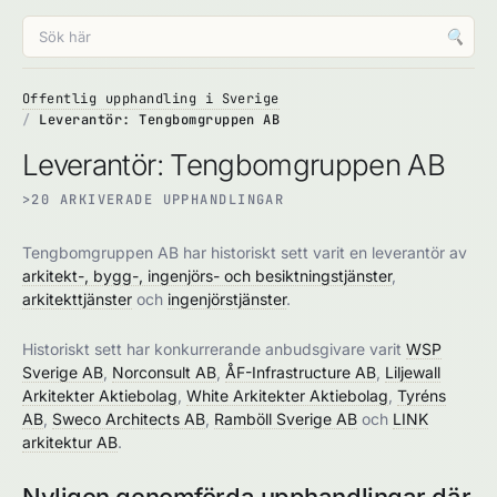
🔍
Offentlig upphandling i Sverige
Leverantör: Tengbomgruppen AB
Leverantör: Tengbomgruppen AB
>20 ARKIVERADE UPPHANDLINGAR
Tengbomgruppen AB har historiskt sett varit en leverantör av
arkitekt-, bygg-, ingenjörs- och besiktningstjänster
,
arkitekttjänster
och
ingenjörstjänster
.
Historiskt sett har konkurrerande anbudsgivare varit
WSP
Sverige AB
,
Norconsult AB
,
ÅF-Infrastructure AB
,
Liljewall
Arkitekter Aktiebolag
,
White Arkitekter Aktiebolag
,
Tyréns
AB
,
Sweco Architects AB
,
Ramböll Sverige AB
och
LINK
arkitektur AB
.