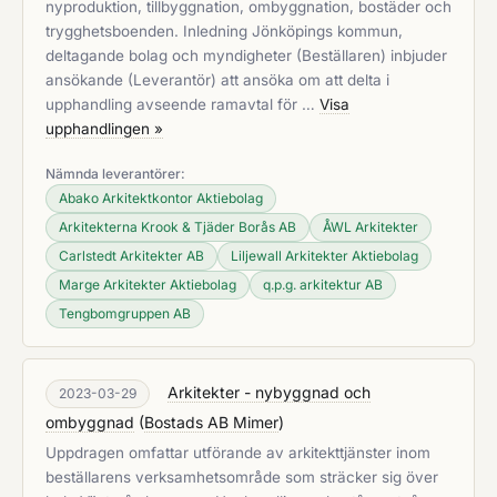
nyproduktion, tillbyggnation, ombyggnation, bostäder och
trygghetsboenden. Inledning Jönköpings kommun,
deltagande bolag och myndigheter (Beställaren) inbjuder
ansökande (Leverantör) att ansöka om att delta i
upphandling avseende ramavtal för …
Visa
upphandlingen »
Nämnda leverantörer:
Abako Arkitektkontor Aktiebolag
Arkitekterna Krook & Tjäder Borås AB
ÅWL Arkitekter
Carlstedt Arkitekter AB
Liljewall Arkitekter Aktiebolag
Marge Arkitekter Aktiebolag
q.p.g. arkitektur AB
Tengbomgruppen AB
Arkitekter - nybyggnad och
2023-03-29
ombyggnad
(
Bostads AB Mimer
)
Uppdragen omfattar utförande av arkitekttjänster inom
beställarens verksamhetsområde som sträcker sig över