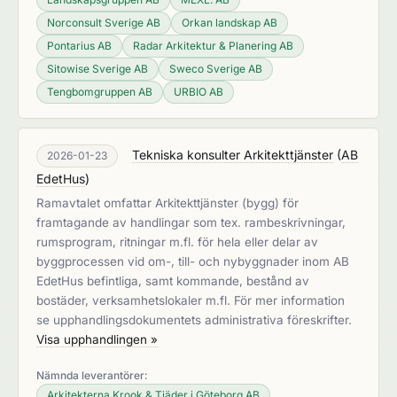
Norconsult Sverige AB
Orkan landskap AB
Pontarius AB
Radar Arkitektur & Planering AB
Sitowise Sverige AB
Sweco Sverige AB
Tengbomgruppen AB
URBIO AB
Tekniska konsulter Arkitekttjänster
(
AB
2026-01-23
EdetHus
)
Ramavtalet omfattar Arkitekttjänster (bygg) för
framtagande av handlingar som tex. rambeskrivningar,
rumsprogram, ritningar m.fl. för hela eller delar av
byggprocessen vid om-, till- och nybyggnader inom AB
EdetHus befintliga, samt kommande, bestånd av
bostäder, verksamhetslokaler m.fl. För mer information
se upphandlingsdokumentets administrativa föreskrifter.
Visa upphandlingen »
Nämnda leverantörer:
Arkitekterna Krook & Tjäder i Göteborg AB