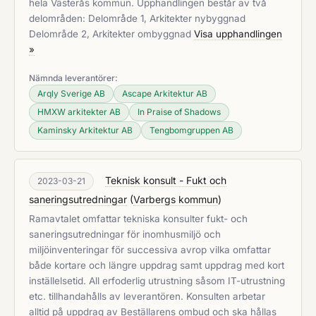
hela Västerås kommun. Upphandlingen består av två
delområden: Delområde 1, Arkitekter nybyggnad
Delområde 2, Arkitekter ombyggnad
Visa upphandlingen
»
Nämnda leverantörer:
Arqly Sverige AB
Ascape Arkitektur AB
HMXW arkitekter AB
In Praise of Shadows
Kaminsky Arkitektur AB
Tengbomgruppen AB
Teknisk konsult - Fukt och
2023-03-21
saneringsutredningar
(
Varbergs kommun
)
Ramavtalet omfattar tekniska konsulter fukt- och
saneringsutredningar för inomhusmiljö och
miljöinventeringar för successiva avrop vilka omfattar
både kortare och längre uppdrag samt uppdrag med kort
inställelsetid. All erfoderlig utrustning såsom IT-utrustning
etc. tillhandahålls av leverantören. Konsulten arbetar
alltid på uppdrag av Beställarens ombud och ska hållas