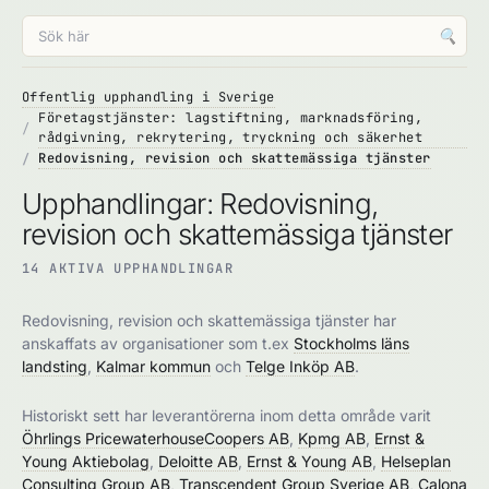
🔍
Offentlig upphandling i Sverige
Företagstjänster: lagstiftning, marknadsföring,
rådgivning, rekrytering, tryckning och säkerhet
Redovisning, revision och skattemässiga tjänster
Upphandlingar: Redovisning,
revision och skattemässiga tjänster
14 AKTIVA UPPHANDLINGAR
Redovisning, revision och skattemässiga tjänster har
anskaffats av organisationer som t.ex
Stockholms läns
landsting
,
Kalmar kommun
och
Telge Inköp AB
.
Historiskt sett har leverantörerna inom detta område varit
Öhrlings PricewaterhouseCoopers AB
,
Kpmg AB
,
Ernst &
Young Aktiebolag
,
Deloitte AB
,
Ernst & Young AB
,
Helseplan
Consulting Group AB
,
Transcendent Group Sverige AB
,
Calona