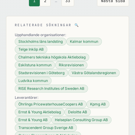
1
2
…
33
Nästa sida
RELATERADE SÖKNINGAR
🔍
Upphandlande organisationer:
Stockholms läns landsting
Kalmar kommun
Telge Inköp AB
Chalmers tekniska högskola Aktiebolag
Eskilstuna kommun
Riksrevisionen
Stadsrevisionen i Göteborg
Västra Götalandsregionen
Ludvika kommun
RISE Research Institutes of Sweden AB
Leverantörer:
Öhrlings PricewaterhouseCoopers AB
Kpmg AB
Ernst & Young Aktiebolag
Deloitte AB
Ernst & Young AB
Helseplan Consulting Group AB
Transcendent Group Sverige AB