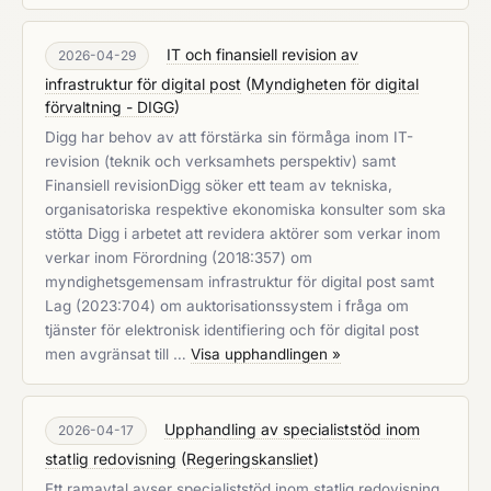
IT och finansiell revision av
2026-04-29
infrastruktur för digital post
(
Myndigheten för digital
förvaltning - DIGG
)
Digg har behov av att förstärka sin förmåga inom IT-
revision (teknik och verksamhets perspektiv) samt
Finansiell revisionDigg söker ett team av tekniska,
organisatoriska respektive ekonomiska konsulter som ska
stötta Digg i arbetet att revidera aktörer som verkar inom
verkar inom Förordning (2018:357) om
myndighetsgemensam infrastruktur för digital post samt
Lag (2023:704) om auktorisationssystem i fråga om
tjänster för elektronisk identifiering och för digital post
men avgränsat till …
Visa upphandlingen »
Upphandling av specialiststöd inom
2026-04-17
statlig redovisning
(
Regeringskansliet
)
Ett ramavtal avser specialiststöd inom statlig redovisning,