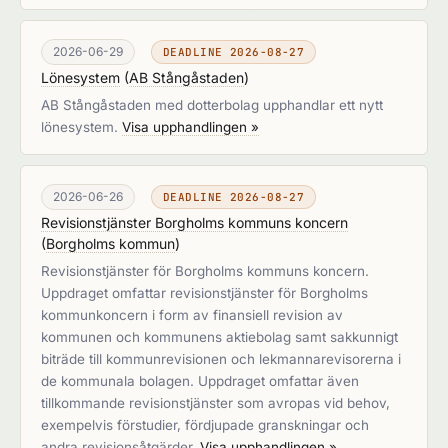
2026-06-29
DEADLINE 2026-08-27
Lönesystem
(
AB Stångåstaden
)
AB Stångåstaden med dotterbolag upphandlar ett nytt
lönesystem.
Visa upphandlingen »
2026-06-26
DEADLINE 2026-08-27
Revisionstjänster Borgholms kommuns koncern
(
Borgholms kommun
)
Revisionstjänster för Borgholms kommuns koncern.
Uppdraget omfattar revisionstjänster för Borgholms
kommunkoncern i form av finansiell revision av
kommunen och kommunens aktiebolag samt sakkunnigt
biträde till kommunrevisionen och lekmannarevisorerna i
de kommunala bolagen. Uppdraget omfattar även
tillkommande revisionstjänster som avropas vid behov,
exempelvis förstudier, fördjupade granskningar och
andra revisionsåtgärder.
Visa upphandlingen »