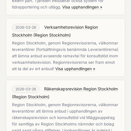
extern part. Tjänsten inkluderar också system för
tidrapportering och utlägg.
Visa upphandlingen »
Verksamhetsrevision Region
2026-03-26
Stockholm
(
Region Stockholm
)
Region Stockholm, genom Regionrevisorerna, välkomnar
leverantörer (fortsättningsvis benämnda Leverantörerna)
att lämna anbud avseende ramavtal för konsultstöd inom
verksamhetsrevision. Regionrevisorerna ser fram emot
att ta del av ert anbud!
Visa upphandlingen »
Räkenskapsrevision Region Stockholm
2026-03-26
(
Region Stockholm
)
Region Stockholm, genom Regionrevisorerna, välkomnar
leverantörer att lämna anbud i upphandlingen av
räkenskapsrevision och konsultstöd vid tilläggsuppdrag
för samtliga av Region Stockholms nämnder och bolag
samt samt några stiftelser. Upphandlingen är indelad i