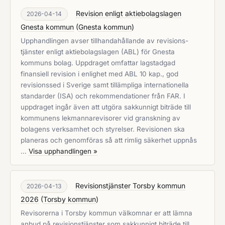
Revision enligt aktiebolagslagen
2026-04-14
Gnesta kommun
(
Gnesta kommun
)
Upphandlingen avser tillhandahållande av revisions­
tjänster enligt aktiebolagslagen (ABL) för Gnesta
kommuns bolag. Uppdraget omfattar lagstadgad
finansiell revision i enlighet med ABL 10 kap., god
revisionssed i Sverige samt tillämpliga internationella
standarder (ISA) och rekommendationer från FAR. I
uppdraget ingår även att utgöra sakkunnigt biträde till
kommunens lekmannarevisorer vid granskning av
bolagens verksamhet och styrelser. Revisionen ska
planeras och genomföras så att rimlig säkerhet uppnås
…
Visa upphandlingen »
Revisionstjänster Torsby kommun
2026-04-13
2026
(
Torsby kommun
)
Revisorerna i Torsby kommun välkomnar er att lämna
anbud på revisionstjänster som sakkunnigt biträde till