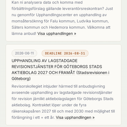
Kan ni analysera data och komma med
förbättringsförslag gällande leverantörsreskontran? Just
nu genomför Upphandlingscenter en upphandling av
momsåtersöknng för Falu kommun, Ludvika kommun,
Säters kommun och Hedemora kommun. Välkomna att
lämna anbud!
Visa upphandlingen »
2026-06-11
DEADLINE 2026-08-31
UPPHANDLING AV LAGSTADGADE
REVISIONSTJÄNSTER FÖR GÖTEBORGS STADS
AKTIEBOLAG 2027 OCH FRAMÅT
(
Stadsrevisionen i
Göteborg
)
Revisorskollegiet inbjuder härmed till anbudsgivning
avseende upphandling av lagstadgade revisionstjänster
för revision jämlikt aktiebolagslagen för Göteborgs Stads
aktiebolag. Kontraktet löper under de fyra
räkenskapsåren 2027 till och med 2030 med möjlighet till
förlängning i ett + ett år.
Visa upphandlingen »