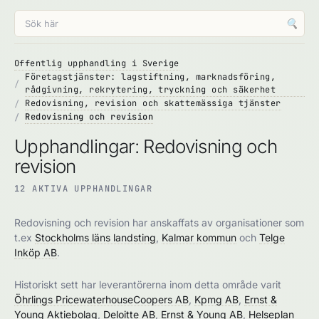
🔍
Offentlig upphandling i Sverige
Företagstjänster: lagstiftning, marknadsföring,
rådgivning, rekrytering, tryckning och säkerhet
Redovisning, revision och skattemässiga tjänster
Redovisning och revision
Upphandlingar: Redovisning och
revision
12 AKTIVA UPPHANDLINGAR
Redovisning och revision har anskaffats av organisationer som
t.ex
Stockholms läns landsting
,
Kalmar kommun
och
Telge
Inköp AB
.
Historiskt sett har leverantörerna inom detta område varit
Öhrlings PricewaterhouseCoopers AB
,
Kpmg AB
,
Ernst &
Young Aktiebolag
,
Deloitte AB
,
Ernst & Young AB
,
Helseplan