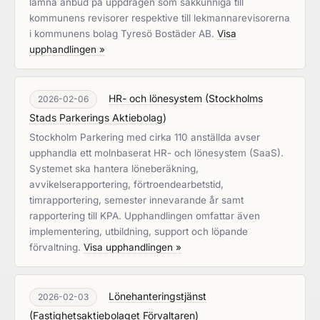
lämna anbud på uppdragen som sakkunniga till
kommunens revisorer respektive till lekmannarevisorerna
i kommunens bolag Tyresö Bostäder AB.
Visa
upphandlingen »
HR- och lönesystem
(
Stockholms
2026-02-06
Stads Parkerings Aktiebolag
)
Stockholm Parkering med cirka 110 anställda avser
upphandla ett molnbaserat HR- och lönesystem (SaaS).
Systemet ska hantera löneberäkning,
avvikelserapportering, förtroendearbetstid,
timrapportering, semester innevarande år samt
rapportering till KPA. Upphandlingen omfattar även
implementering, utbildning, support och löpande
förvaltning.
Visa upphandlingen »
Lönehanteringstjänst
2026-02-03
(
Fastighetsaktiebolaget Förvaltaren
)