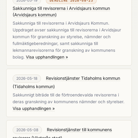
2026-05-19
DEADLINE 2026-08-23
Sakkunniga till revisorerna i Arvidsjaurs kommun
(
Arvidsjaurs kommun
)
Sakkunniga till revisorerna i Arvidsjaurs Kommun.
Uppdraget avser sakkunniga till revisorerna i Arvidsjaur
kommun för granskning av styrelse, nämnder och
fullmäktigeberedningar, samt sakkunniga till
lekmannarevisorerna för granskning av kommunens
bolag.
Visa upphandlingen »
Revisionstjänster Tidaholms kommun
2026-05-18
(
Tidaholms kommun
)
Sakkunnigt biträde till de förtroendevalda revisorerna i
deras granskning av kommunens nämnder och styrelser.
Visa upphandlingen »
Revisionstjänster till kommunens
2026-05-08
revisorer
(
Västerås stad
)