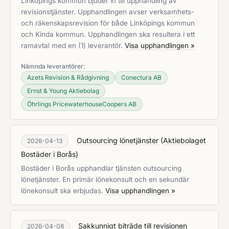
Linköpings kommun bjuder in till upphandling av
revisionstjänster. Upphandlingen avser verksamhets-
och räkenskapsrevision för både Linköpings kommun
och Kinda kommun. Upphandlingen ska resultera i ett
ramavtal med en (1) leverantör.
Visa upphandlingen »
Nämnda leverantörer:
Azets Revision & Rådgivning
Conectura AB
Ernst & Young Aktiebolag
Öhrlings PricewaterhouseCoopers AB
Outsourcing lönetjänster
(
Aktiebolaget
2026-04-13
Bostäder i Borås
)
Bostäder i Borås upphandlar tjänsten outsourcing
lönetjänster. En primär lönekonsult och en sekundär
lönekonsult ska erbjudas.
Visa upphandlingen »
Sakkunnigt biträde till revisionen
2026-04-08