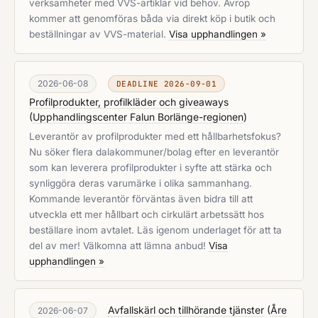
verksamheter med VVS-artiklar vid behov. Avrop
kommer att genomföras båda via direkt köp i butik och
beställningar av VVS-material.
Visa upphandlingen »
2026-06-08
DEADLINE 2026-09-01
Profilprodukter, profilkläder och giveaways
(
Upphandlingscenter Falun Borlänge-regionen
)
Leverantör av profilprodukter med ett hållbarhetsfokus?
Nu söker flera dalakommuner/bolag efter en leverantör
som kan leverera profilprodukter i syfte att stärka och
synliggöra deras varumärke i olika sammanhang.
Kommande leverantör förväntas även bidra till att
utveckla ett mer hållbart och cirkulärt arbetssätt hos
beställare inom avtalet. Läs igenom underlaget för att ta
del av mer! Välkomna att lämna anbud!
Visa
upphandlingen »
Avfallskärl och tillhörande tjänster
(
Åre
2026-06-07