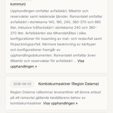
kommun
)
Upphandlingen omfattar avfallskärl, tillbehör och
reservdelar samt relaterade tjänster. Ramavtalet omfattar
avfallskärl i storlekarna 140, 190, 240, 360-370 och 660
liter, inklusive tvåfackskärl i storlekarna 240 och 360-
370 liter. Avfallskärlen ska tillhandahållas i olika
konfigurationer för insamling av mat- och restavfall samt
förpackningsavfall. Närmare beskrivning av kärltyper
och konfigurationer framgår av
upphandlingsdokumenten. Ramavtalet omfattar även
tillbehör och reservdelar för avfallskärl …
Visa
upphandlingen »
Kombiskurmaskiner
(
Region Dalarna
)
2026-06-02
Region Dalarna välkomnar leverantörer att lämna anbud
på ett ramavtal gällande beställarens behov av
kombiskurmaskiner.
Visa upphandlingen »