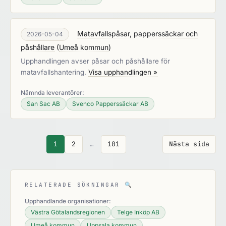
Matavfallspåsar, papperssäckar och
2026-05-04
påshållare
(
Umeå kommun
)
Upphandlingen avser påsar och påshållare för
matavfallshantering.
Visa upphandlingen »
Nämnda leverantörer:
San Sac AB
Svenco Papperssäckar AB
1
2
…
101
Nästa sida
RELATERADE SÖKNINGAR
🔍
Upphandlande organisationer:
Västra Götalandsregionen
Telge Inköp AB
Umeå kommun
Uppsala kommun