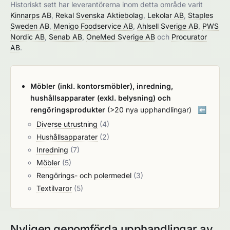
Historiskt sett har leverantörerna inom detta område varit
Kinnarps AB
,
Rekal Svenska Aktiebolag
,
Lekolar AB
,
Staples
Sweden AB
,
Menigo Foodservice AB
,
Ahlsell Sverige AB
,
PWS
Nordic AB
,
Senab AB
,
OneMed Sverige AB
och
Procurator
AB
.
Möbler (inkl. kontorsmöbler), inredning,
hushållsapparater (exkl. belysning) och
rengöringsprodukter
(>20 nya upphandlingar)
⬅️
Diverse utrustning
(4)
Hushållsapparater
(2)
Inredning
(7)
Möbler
(5)
Rengörings- och polermedel
(3)
Textilvaror
(5)
Nyligen genomförda upphandlingar av