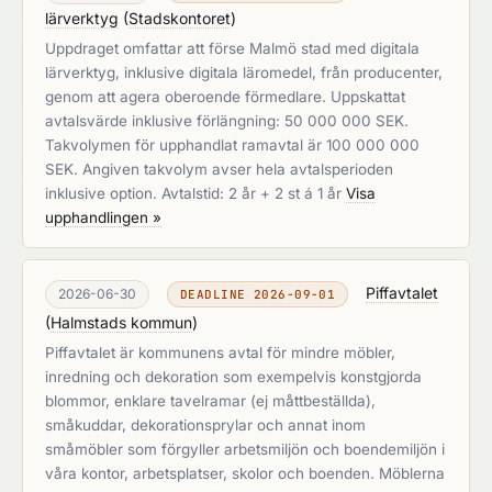
lärverktyg
(
Stadskontoret
)
Uppdraget omfattar att förse Malmö stad med digitala
lärverktyg, inklusive digitala läromedel, från producenter,
genom att agera oberoende förmedlare. Uppskattat
avtalsvärde inklusive förlängning: 50 000 000 SEK.
Takvolymen för upphandlat ramavtal är 100 000 000
SEK. Angiven takvolym avser hela avtalsperioden
inklusive option. Avtalstid: 2 år + 2 st á 1 år
Visa
upphandlingen »
Piffavtalet
2026-06-30
DEADLINE 2026-09-01
(
Halmstads kommun
)
Piffavtalet är kommunens avtal för mindre möbler,
inredning och dekoration som exempelvis konstgjorda
blommor, enklare tavelramar (ej måttbeställda),
småkuddar, dekorationsprylar och annat inom
småmöbler som förgyller arbetsmiljön och boendemiljön i
våra kontor, arbetsplatser, skolor och boenden. Möblerna