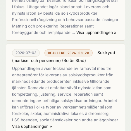
helhetslösning där kvalitet, funktion och långsiktighet står
i fokus. I åtagandet ingår bland annat: Leverans och
nyinstallation av beställda solskyddsprodukter
Professionell rådgivning och behovsanpassade lösningar
Mätning och projektering Reparationer samt
förebyggande och avhjälpande …
Visa upphandlingen »
Solskydd
2026-07-03
DEADLINE 2026-08-28
(markiser och persienner)
(
Borås Stad
)
Upphandlingen avser tecknande av ramavtal med tre
entreprenörer för leverans av solskyddsprodukter från
marknadsledande producernter, inklusive tillhörande
tjänster. Ramavtalet omfattar såväl nyinstallation som
komplettering, justering, service, reparation samt
demontering av befintliga solskyddsanordningar. Arbetet
kan utföras i olika typer av verksamhetsmiljöer såsom
förskolor, skolor, administrativa lokaler, äldreomsorg,
LSS‑boenden, socialtjänstlokaler och andra anläggningar.
Visa upphandlingen »