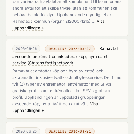
kan variera och avtalet är ett komplement till kommunens
andra avtal för att skapa trivsel utan att kommunen ska
behöva betala för dyrt. Upphandlande myndighet är
Halmstads kommun (org.nr 212000-1215) …
Visa
upphandlingen »
Ramavtal
2026-06-26
DEADLINE 2026-08-27
avseende entrémattor, inkluderar köp, hyra samt
service
(
Statens fastighetsverk
)
Ramavtalet omfattar köp och hyra av entré-och
skrapmattor inklusive tvätt- och utbytesservice. Det finns
två (2) typer av entrémattor; entrémattor med SFV:s
grafiska profil samt entrémattor utan SFV:s grafiska
profil. Upphandlingen är uppdelad i grupperingar
avseende köp, hyra, tvätt-och akuttvätt.
Visa
upphandlingen »
2026-06-25
DEADLINE 2026-08-21