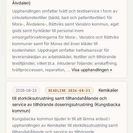
Älvdalen
)
Upphandlingen omfattar tvätt och textilservice i form av
cirkulationstextilier (bädd, bad och patienttextilier) för
Mora-, Älvdalens-, Rättviks samt Vansbro kommun, eget
gods samt hyrkläder till personal inom
omsorgsförvaltningarna för Mora-, Vansbro och Rättviks
kommuner samt för Moras del även kläder till
kostenheten. Uppdraget omfattar helhetsansvar för
leveranskedjan av arbetskläder, textilier och tillhörande
textiltjänster, vilket bl.a. inkluderar följande: anskaffning,
tvättproccessen, reparation, …
Visa upphandlingen »
Kemikalier
2026-06-23
DEADLINE 2026-08-31
till storköksutrustning samt tillhandahållande och
service av tillhörande doseringsutrustning
(
Kungsbacka
kommun
)
Kungsbacka kommun bjuder in till att lämna anbud i
upphandlingen av Kemikalier till storköksutrustning samt
tillhandahållande och service av tillhörande