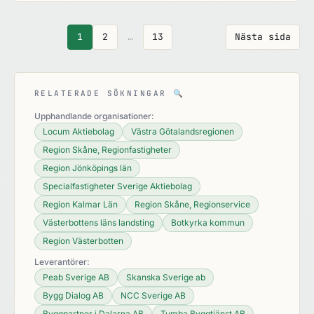
1
2
…
13
Nästa sida
RELATERADE SÖKNINGAR
🔍
Upphandlande organisationer:
Locum Aktiebolag
Västra Götalandsregionen
Region Skåne, Regionfastigheter
Region Jönköpings län
Specialfastigheter Sverige Aktiebolag
Region Kalmar Län
Region Skåne, Regionservice
Västerbottens läns landsting
Botkyrka kommun
Region Västerbotten
Leverantörer:
Peab Sverige AB
Skanska Sverige ab
Bygg Dialog AB
NCC Sverige AB
Byggpartner i Dalarna AB
Tumba Byggtjänst AB