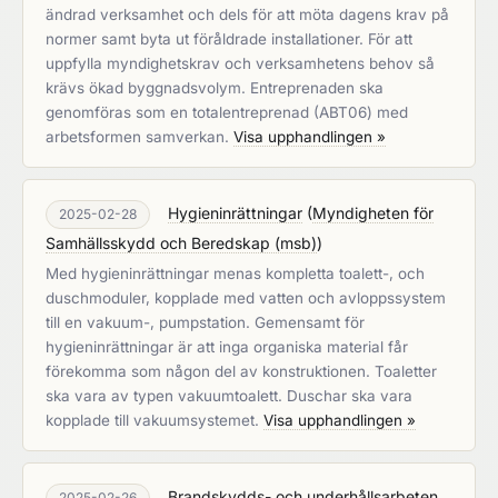
ändrad verksamhet och dels för att möta dagens krav på
normer samt byta ut föråldrade installationer. För att
uppfylla myndighetskrav och verksamhetens behov så
krävs ökad byggnadsvolym. Entreprenaden ska
genomföras som en totalentreprenad (ABT06) med
arbetsformen samverkan.
Visa upphandlingen »
Hygieninrättningar
(
Myndigheten för
2025-02-28
Samhällsskydd och Beredskap (msb)
)
Med hygieninrättningar menas kompletta toalett-, och
duschmoduler, kopplade med vatten och avloppssystem
till en vakuum-, pumpstation. Gemensamt för
hygieninrättningar är att inga organiska material får
förekomma som någon del av konstruktionen. Toaletter
ska vara av typen vakuumtoalett. Duschar ska vara
kopplade till vakuumsystemet.
Visa upphandlingen »
Brandskydds- och underhållsarbeten
2025-02-26