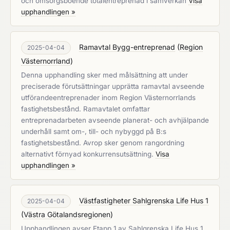
och omsorgsboende totalentreprenad i samverkan
Visa
upphandlingen »
Ramavtal Bygg-entreprenad
(
Region
2025-04-04
Västernorrland
)
Denna upphandling sker med målsättning att under
preciserade förutsättningar upprätta ramavtal avseende
utförandeentreprenader inom Region Västernorrlands
fastighetsbestånd. Ramavtalet omfattar
entreprenadarbeten avseende planerat- och avhjälpande
underhåll samt om-, till- och nybyggd på B:s
fastighetsbestånd. Avrop sker genom rangordning
alternativt förnyad konkurrensutsättning.
Visa
upphandlingen »
Västfastigheter Sahlgrenska Life Hus 1
2025-04-04
(
Västra Götalandsregionen
)
Upphandlingen avser Etapp 1 av Sahlgrenska Life Hus 1.