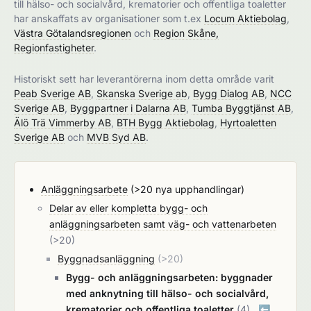
till hälso- och socialvård, krematorier och offentliga toaletter
har anskaffats av organisationer som t.ex
Locum Aktiebolag
,
Västra Götalandsregionen
och
Region Skåne,
Regionfastigheter
.
Historiskt sett har leverantörerna inom detta område varit
Peab Sverige AB
,
Skanska Sverige ab
,
Bygg Dialog AB
,
NCC
Sverige AB
,
Byggpartner i Dalarna AB
,
Tumba Byggtjänst AB
,
Älö Trä Vimmerby AB
,
BTH Bygg Aktiebolag
,
Hyrtoaletten
Sverige AB
och
MVB Syd AB
.
Anläggningsarbete
(>20 nya upphandlingar)
Delar av eller kompletta bygg- och
anläggningsarbeten samt väg- och vattenarbeten
(>20)
Byggnadsanläggning
(>20)
Bygg- och anläggningsarbeten: byggnader
med anknytning till hälso- och socialvård,
krematorier och offentliga toaletter
(4)
⬅️