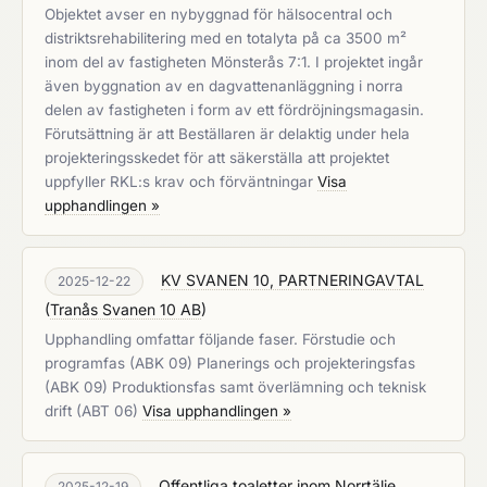
Objektet avser en nybyggnad för hälsocentral och
distriktsrehabilitering med en totalyta på ca 3500 m²
inom del av fastigheten Mönsterås 7:1. I projektet ingår
även byggnation av en dagvattenanläggning i norra
delen av fastigheten i form av ett fördröjningsmagasin.
Förutsättning är att Beställaren är delaktig under hela
projekteringsskedet för att säkerställa att projektet
uppfyller RKL:s krav och förväntningar
Visa
upphandlingen »
KV SVANEN 10, PARTNERINGAVTAL
2025-12-22
(
Tranås Svanen 10 AB
)
Upphandling omfattar följande faser. Förstudie och
programfas (ABK 09) Planerings och projekteringsfas
(ABK 09) Produktionsfas samt överlämning och teknisk
drift (ABT 06)
Visa upphandlingen »
Offentliga toaletter inom Norrtälje
2025-12-19