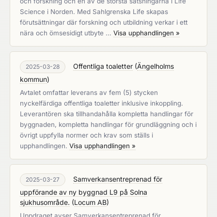
och forskning och en av de största satsningarna i Life
Science i Norden. Med Sahlgrenska Life skapas
förutsättningar där forskning och utbildning verkar i ett
nära och ömsesidigt utbyte …
Visa upphandlingen »
Offentliga toaletter
(
Ängelholms
2025-03-28
kommun
)
Avtalet omfattar leverans av fem (5) stycken
nyckelfärdiga offentliga toaletter inklusive inkoppling.
Leverantören ska tillhandahålla kompletta handlingar för
byggnaden, kompletta handlingar för grundläggning och i
övrigt uppfylla normer och krav som ställs i
upphandlingen.
Visa upphandlingen »
Samverkansentreprenad för
2025-03-27
uppförande av ny byggnad L9 på Solna
sjukhusområde.
(
Locum AB
)
Uppdraget avser Samverkansentreprenad för