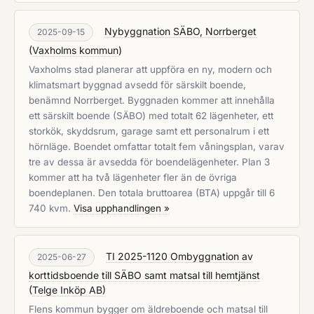
Nybyggnation SÄBO, Norrberget
2025-09-15
(
Vaxholms kommun
)
Vaxholms stad planerar att uppföra en ny, modern och
klimatsmart byggnad avsedd för särskilt boende,
benämnd Norrberget. Byggnaden kommer att innehålla
ett särskilt boende (SÄBO) med totalt 62 lägenheter, ett
storkök, skyddsrum, garage samt ett personalrum i ett
hörnläge. Boendet omfattar totalt fem våningsplan, varav
tre av dessa är avsedda för boendelägenheter. Plan 3
kommer att ha två lägenheter fler än de övriga
boendeplanen. Den totala bruttoarea (BTA) uppgår till 6
740 kvm.
Visa upphandlingen »
TI 2025-1120 Ombyggnation av
2025-06-27
korttidsboende till SÄBO samt matsal till hemtjänst
(
Telge Inköp AB
)
Flens kommun bygger om äldreboende och matsal till