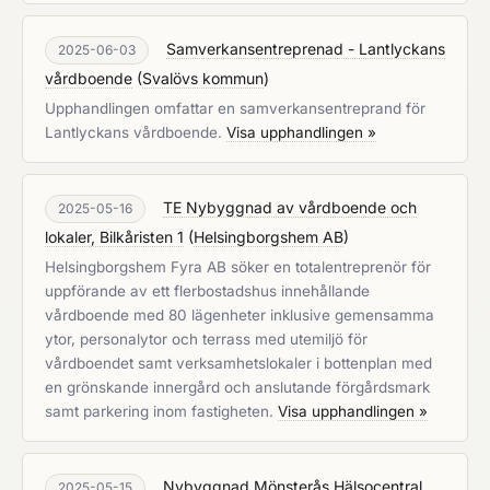
Samverkansentreprenad - Lantlyckans
2025-06-03
vårdboende
(
Svalövs kommun
)
Upphandlingen omfattar en samverkansentreprand för
Lantlyckans vårdboende.
Visa upphandlingen »
TE Nybyggnad av vårdboende och
2025-05-16
lokaler, Bilkåristen 1
(
Helsingborgshem AB
)
Helsingborgshem Fyra AB söker en totalentreprenör för
uppförande av ett flerbostadshus innehållande
vårdboende med 80 lägenheter inklusive gemensamma
ytor, personalytor och terrass med utemiljö för
vårdboendet samt verksamhetslokaler i bottenplan med
en grönskande innergård och anslutande förgårdsmark
samt parkering inom fastigheten.
Visa upphandlingen »
Nybyggnad Mönsterås Hälsocentral
2025-05-15