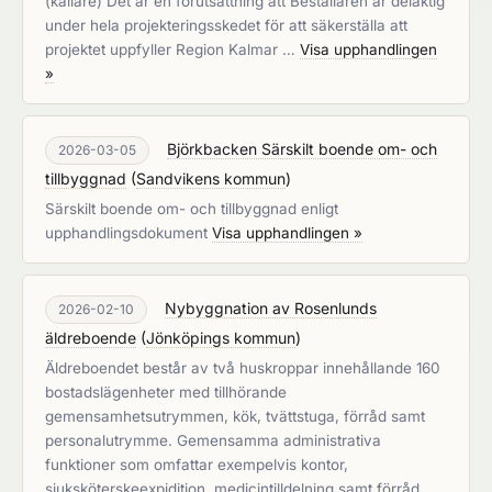
(källare) Det är en förutsättning att Beställaren är delaktig
under hela projekteringsskedet för att säkerställa att
projektet uppfyller Region Kalmar …
Visa upphandlingen
»
Björkbacken Särskilt boende om- och
2026-03-05
tillbyggnad
(
Sandvikens kommun
)
Särskilt boende om- och tillbyggnad enligt
upphandlingsdokument
Visa upphandlingen »
Nybyggnation av Rosenlunds
2026-02-10
äldreboende
(
Jönköpings kommun
)
Äldreboendet består av två huskroppar innehållande 160
bostadslägenheter med tillhörande
gemensamhetsutrymmen, kök, tvättstuga, förråd samt
personalutrymme. Gemensamma administrativa
funktioner som omfattar exempelvis kontor,
sjuksköterskeexpidition, medicintilldelning samt förråd.