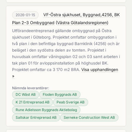
VF-Östra sjukhuset, Byggnad,4256, BK
2026-01-15
Plan 2–3 Ombyggnad
(
Västra Götalandsregionen
)
Utförandeentreprenad gällande ombyggnad på Östra
sjukhuset i Göteborg. Projektet omfattar ombyggnation i
två plan i den befintliga byggnad Barnklinik (4256) och är
beläget i den sydöstra delen av tomten. Projektet i
huvudsak omfattar våningsplan 02 och 03 samt arbeten i
tak plan 01 för avloppsinstallation på höghusdel BK.
Projektet omfattar ca 3 170 m2 BRA.
Visa upphandlingen
»
Nämnda leverantörer:
DC Wäst AB
Floden Byggnads AB
K 21 Entreprenad AB
Peab Sverige AB
Rune Adielsson Byggnads Aktiebolag
Saltskar Entreprenad AB
Serneke Construction West AB