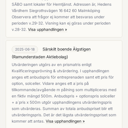
SÄBO samt lokaler för Hemtjänst. Adressen är, Hedens
Vårdhem Siegrothsvägen 16 642 60 Malmköping
Observera att frågor ej kommer att besvaras under
perioden v.29-32. Visning kan ej göras under perioden
v.28-32.
Visa upphandlingen »
Särskilt boende Älgstigen
2025-06-18
(
Ramunderstaden Aktiebolag
)
Utvärderingen utgörs av en prismatris enligt
Kvalificeringsprövning & utvärdering. I upphandlingen
anges ett anbudspris för entreprenaden samt ett pris för
option, solceller. Vidare anges ett a´pris på
tillkommande/avgående m pålning som multipliceras med
en fiktiv mängd 500m. Anbudspris + optionspris solceller
+ a´pris x 500m utgör upphandlingens utvärderingspris
som utvärderas. Summan av totala anbudspriset blir ett
utvärderingspris. Det är det lägsta utvärderingspriset som
kommer att antas.
Visa upphandlingen »