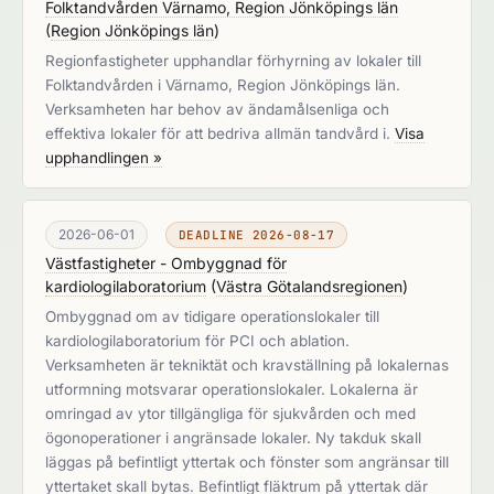
Folktandvården Värnamo, Region Jönköpings län
(
Region Jönköpings län
)
Regionfastigheter upphandlar förhyrning av lokaler till
Folktandvården i Värnamo, Region Jönköpings län.
Verksamheten har behov av ändamålsenliga och
effektiva lokaler för att bedriva allmän tandvård i.
Visa
upphandlingen »
2026-06-01
DEADLINE 2026-08-17
Västfastigheter - Ombyggnad för
kardiologilaboratorium
(
Västra Götalandsregionen
)
Ombyggnad om av tidigare operationslokaler till
kardiologilaboratorium för PCI och ablation.
Verksamheten är tekniktät och kravställning på lokalernas
utformning motsvarar operationslokaler. Lokalerna är
omringad av ytor tillgängliga för sjukvården och med
ögonoperationer i angränsade lokaler. Ny takduk skall
läggas på befintligt yttertak och fönster som angränsar till
yttertaket skall bytas. Befintligt fläktrum på yttertak där