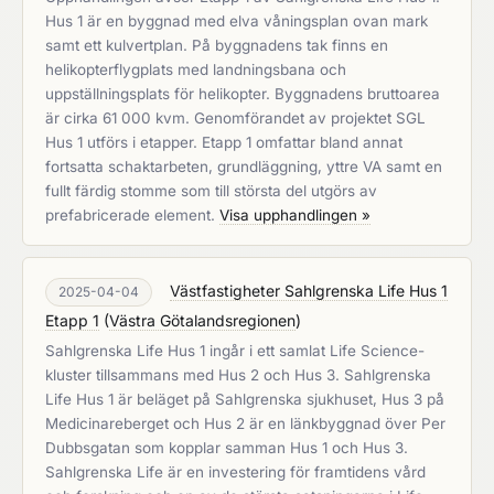
Hus 1 är en byggnad med elva våningsplan ovan mark
samt ett kulvertplan. På byggnadens tak finns en
helikopterflygplats med landningsbana och
uppställningsplats för helikopter. Byggnadens bruttoarea
är cirka 61 000 kvm. Genomförandet av projektet SGL
Hus 1 utförs i etapper. Etapp 1 omfattar bland annat
fortsatta schaktarbeten, grundläggning, yttre VA samt en
fullt färdig stomme som till största del utgörs av
prefabricerade element.
Visa upphandlingen »
Västfastigheter Sahlgrenska Life Hus 1
2025-04-04
Etapp 1
(
Västra Götalandsregionen
)
Sahlgrenska Life Hus 1 ingår i ett samlat Life Science-
kluster tillsammans med Hus 2 och Hus 3. Sahlgrenska
Life Hus 1 är beläget på Sahlgrenska sjukhuset, Hus 3 på
Medicinareberget och Hus 2 är en länkbyggnad över Per
Dubbsgatan som kopplar samman Hus 1 och Hus 3.
Sahlgrenska Life är en investering för framtidens vård