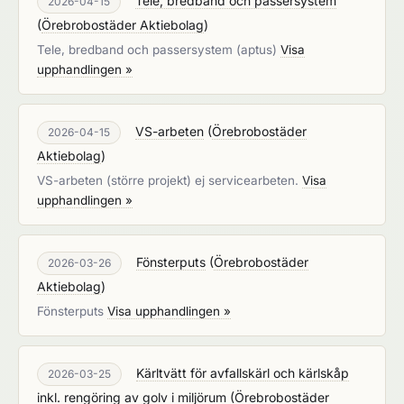
Tele, bredband och passersystem
2026-04-15
(
Örebrobostäder Aktiebolag
)
Tele, bredband och passersystem (aptus)
Visa
upphandlingen »
VS-arbeten
(
Örebrobostäder
2026-04-15
Aktiebolag
)
VS-arbeten (större projekt) ej servicearbeten.
Visa
upphandlingen »
Fönsterputs
(
Örebrobostäder
2026-03-26
Aktiebolag
)
Fönsterputs
Visa upphandlingen »
Kärltvätt för avfallskärl och kärlskåp
2026-03-25
inkl. rengöring av golv i miljörum
(
Örebrobostäder