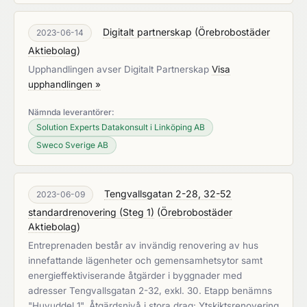
Digitalt partnerskap
(
Örebrobostäder
2023-06-14
Aktiebolag
)
Upphandlingen avser Digitalt Partnerskap
Visa
upphandlingen »
Nämnda leverantörer:
Solution Experts Datakonsult i Linköping AB
Sweco Sverige AB
Tengvallsgatan 2-28, 32-52
2023-06-09
standardrenovering (Steg 1)
(
Örebrobostäder
Aktiebolag
)
Entreprenaden består av invändig renovering av hus
innefattande lägenheter och gemensamhetsytor samt
energieffektiviserande åtgärder i byggnader med
adresser Tengvallsgatan 2-32, exkl. 30. Etapp benämns
"Huvuddel 1". Åtgärdsnivå i stora drag: Ytskiktsrenovering