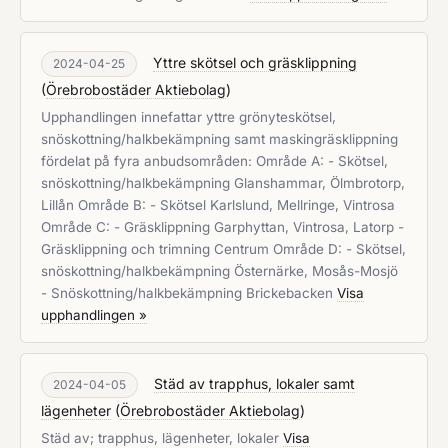
Yttre skötsel och gräsklippning
2024-04-25
(
Örebrobostäder Aktiebolag
)
Upphandlingen innefattar yttre grönyteskötsel,
snöskottning/halkbekämpning samt maskingräsklippning
fördelat på fyra anbudsområden: Område A: - Skötsel,
snöskottning/halkbekämpning Glanshammar, Ölmbrotorp,
Lillån Område B: - Skötsel Karlslund, Mellringe, Vintrosa
Område C: - Gräsklippning Garphyttan, Vintrosa, Latorp -
Gräsklippning och trimning Centrum Område D: - Skötsel,
snöskottning/halkbekämpning Östernärke, Mosås-Mosjö
- Snöskottning/halkbekämpning Brickebacken
Visa
upphandlingen »
Städ av trapphus, lokaler samt
2024-04-05
lägenheter
(
Örebrobostäder Aktiebolag
)
Städ av; trapphus, lägenheter, lokaler
Visa