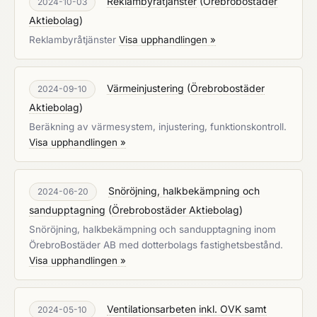
Reklambyråtjänster
(
Örebrobostäder
2024-10-03
Aktiebolag
)
Reklambyråtjänster
Visa upphandlingen »
Värmeinjustering
(
Örebrobostäder
2024-09-10
Aktiebolag
)
Beräkning av värmesystem, injustering, funktionskontroll.
Visa upphandlingen »
Snöröjning, halkbekämpning och
2024-06-20
sandupptagning
(
Örebrobostäder Aktiebolag
)
Snöröjning, halkbekämpning och sandupptagning inom
ÖrebroBostäder AB med dotterbolags fastighetsbestånd.
Visa upphandlingen »
Ventilationsarbeten inkl. OVK samt
2024-05-10