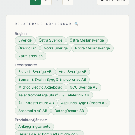
RELATERADE SÖKNINGAR
🔍
Region:
Sverige
Östra Sverige
Östra Mellansverige
Örebro län
Norra Sverige
Norra Mellansverige
Värmlands län
Leverantörer:
Bravida Sverige AB
Atea Sverige AB
Boman & Svahn Bygg & Entreprenad AB
Midroc Electro Aktiebolag
NCC Sverige AB
Telectromontage Staaf El & Teleteknik AB
ÅF-lnfrastructure AB
Asplunds Bygg i Örebro AB
Assemblin VS AB
BetongResurs AB
Produkter/tjänster:
Anläggningsarbete
Delar av eller kompletta bygg- och...