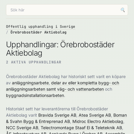
🔍
Offentlig upphandling i Sverige
Örebrobostäder Aktiebolag
Upphandlingar: Örebrobostäder
Aktiebolag
2 AKTIVA UPPHANDLINGAR
Örebrobostäder Aktiebolag har historiskt sett varit en köpare
av
anläggningsarbete
,
delar av eller kompletta bygg- och
anläggningsarbeten samt väg- och vattenarbeten
och
byggnadsinstallationsarbeten
.
Historiskt sett har leverantörerna till Örebrobostäder
Aktiebolag varit
Bravida Sverige AB
,
Atea Sverige AB
,
Boman
& Svahn Bygg & Entreprenad AB
,
Midroc Electro Aktiebolag
,
NCC Sverige AB
,
Telectromontage Staaf El & Teleteknik AB
,
ÅF-lnfrastructure AB
,
Asplunds Bygg i Örebro AB
,
Assemblin