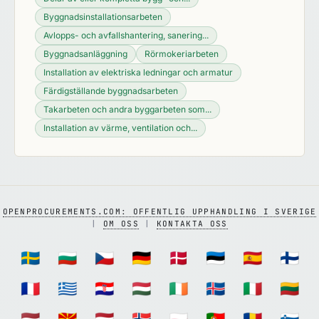
Byggnadsinstallationsarbeten
Avlopps- och avfallshantering, sanering...
Byggnadsanläggning
Rörmokeriarbeten
Installation av elektriska ledningar och armatur
Färdigställande byggnadsarbeten
Takarbeten och andra byggarbeten som...
Installation av värme, ventilation och...
OPENPROCUREMENTS.COM: OFFENTLIG UPPHANDLING I SVERIGE
|
OM OSS
|
KONTAKTA OSS
🇸🇪
🇧🇬
🇨🇿
🇩🇪
🇩🇰
🇪🇪
🇪🇸
🇫🇮
🇫🇷
🇬🇷
🇭🇷
🇭🇺
🇮🇪
🇮🇸
🇮🇹
🇱🇹