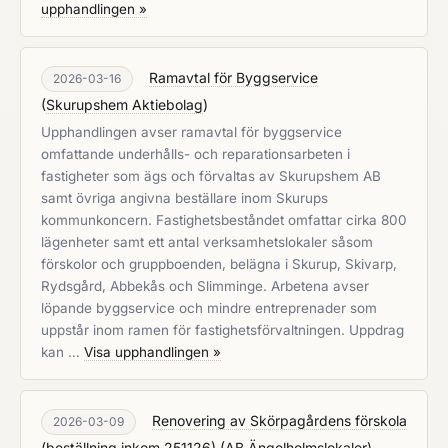
upphandlingen »
Ramavtal för Byggservice
2026-03-16
(
Skurupshem Aktiebolag
)
Upphandlingen avser ramavtal för byggservice
omfattande underhålls- och reparationsarbeten i
fastigheter som ägs och förvaltas av Skurupshem AB
samt övriga angivna beställare inom Skurups
kommunkoncern. Fastighetsbeståndet omfattar cirka 800
lägenheter samt ett antal verksamhetslokaler såsom
förskolor och gruppboenden, belägna i Skurup, Skivarp,
Rydsgård, Abbekås och Slimminge. Arbetena avser
löpande byggservice och mindre entreprenader som
uppstår inom ramen för fastighetsförvaltningen. Uppdrag
kan …
Visa upphandlingen »
Renovering av Skörpagårdens förskola
2026-03-09
(beställning inkom 251126)
(
AB Ängelholmslokaler
)