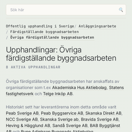
🔍
Offentlig upphandling i Sverige
Anläggningsarbete
Färdigställande byggnadsarbeten
Övriga färdigställande byggnadsarbeten
Upphandlingar: Övriga
färdigställande byggnadsarbeten
8 AKTIVA UPPHANDLINGAR
Övriga färdigställande byggnadsarbeten har anskaffats av
organisationer som t.ex
Akademiska Hus Aktiebolag
,
Statens
fastighetsverk
och
Telge Inköp AB
.
Historiskt sett har leverantörerna inom detta område varit
Peab Sverige AB
,
Peab Byggservice AB
,
Skanska Direkt AB
,
NCC Sverige AB
,
Skanska Sverige ab
,
Bravida Sverige AB
,
Heving & Hägglund AB
,
Sandå Sverige AB
,
BAB Byggtjänst
AB
och
Rune Adielsson Byggnads Aktiebolag
.