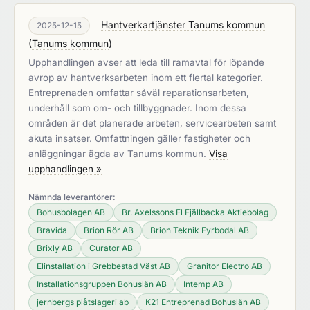
Hantverkartjänster Tanums kommun
2025-12-15
(
Tanums kommun
)
Upphandlingen avser att leda till ramavtal för löpande
avrop av hantverksarbeten inom ett flertal kategorier.
Entreprenaden omfattar såväl reparationsarbeten,
underhåll som om- och tillbyggnader. Inom dessa
områden är det planerade arbeten, servicearbeten samt
akuta insatser. Omfattningen gäller fastigheter och
anläggningar ägda av Tanums kommun.
Visa
upphandlingen »
Nämnda leverantörer:
Bohusbolagen AB
Br. Axelssons El Fjällbacka Aktiebolag
Bravida
Brion Rör AB
Brion Teknik Fyrbodal AB
Brixly AB
Curator AB
Elinstallation i Grebbestad Väst AB
Granitor Electro AB
Installationsgruppen Bohuslän AB
Intemp AB
jernbergs plåtslageri ab
K21 Entreprenad Bohuslän AB