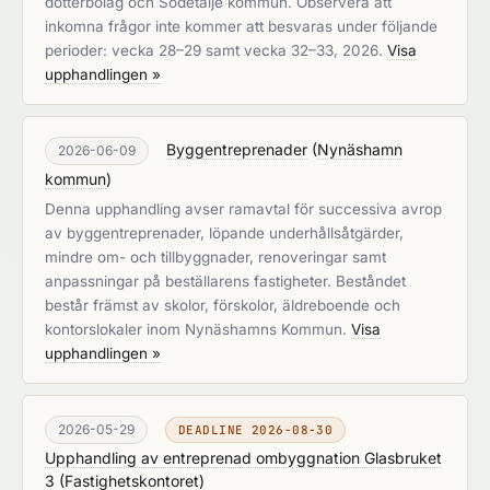
dotterbolag och Södetälje kommun. Observera att
inkomna frågor inte kommer att besvaras under följande
perioder: vecka 28–29 samt vecka 32–33, 2026.
Visa
upphandlingen »
Byggentreprenader
(
Nynäshamn
2026-06-09
kommun
)
Denna upphandling avser ramavtal för successiva avrop
av byggentreprenader, löpande underhållsåtgärder,
mindre om- och tillbyggnader, renoveringar samt
anpassningar på beställarens fastigheter. Beståndet
består främst av skolor, förskolor, äldreboende och
kontorslokaler inom Nynäshamns Kommun.
Visa
upphandlingen »
2026-05-29
DEADLINE 2026-08-30
Upphandling av entreprenad ombyggnation Glasbruket
3
(
Fastighetskontoret
)