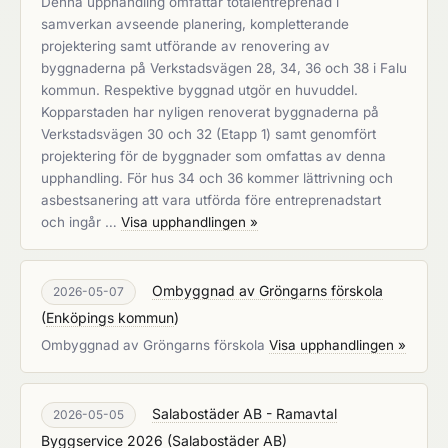
Denna upphandling omfattar totalentreprenad i
samverkan avseende planering, kompletterande
projektering samt utförande av renovering av
byggnaderna på Verkstadsvägen 28, 34, 36 och 38 i Falu
kommun. Respektive byggnad utgör en huvuddel.
Kopparstaden har nyligen renoverat byggnaderna på
Verkstadsvägen 30 och 32 (Etapp 1) samt genomfört
projektering för de byggnader som omfattas av denna
upphandling. För hus 34 och 36 kommer lättrivning och
asbestsanering att vara utförda före entreprenadstart
och ingår …
Visa upphandlingen »
Ombyggnad av Gröngarns förskola
2026-05-07
(
Enköpings kommun
)
Ombyggnad av Gröngarns förskola
Visa upphandlingen »
Salabostäder AB - Ramavtal
2026-05-05
Byggservice 2026
(
Salabostäder AB
)