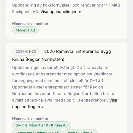
Upphandling av köksförnyelse- och renoveringar till MKB
Fastighets AB.
Visa upphandlingen »
Nämnda leverantörer:
Modexa AB
2026 Ramavtal Entreprenad Bygg
2026-01-23
Kiruna
(
Region Norrbotten
)
Upphandlingen avser ett tvåårigt (2 år) ramavtal för
avgränsade entreprenader med option om ytterligare
förlängning med som mest ett plus ett år (1+1 år).
Uppdraget avser entreprenadtjänster för Region
Norrbotten, huvudort Kiruna. Region Norrbotten har för
avsikt att teckna avtal med upp till 3 entreprenörer.
Visa
upphandlingen »
Nämnda leverantörer:
Bygg & Måleritjänst i Kiruna AB
Länsbygg i Malmfälten AB
Peab Sverige AB