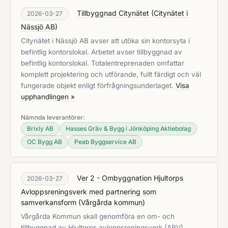
Tillbyggnad Citynätet
(
Citynätet i
2026-03-27
Nässjö AB
)
Citynätet i Nässjö AB avser att utöka sin kontorsyta i
befintlig kontorslokal. Arbetet avser tillbyggnad av
befintlig kontorslokal. Totalentreprenaden omfattar
komplett projektering och utförande, fullt färdigt och väl
fungerade objekt enligt förfrågningsunderlaget.
Visa
upphandlingen »
Nämnda leverantörer:
Brixly AB
Hasses Gräv & Bygg i Jönköping Aktiebolag
OC Bygg AB
Peab Byggservice AB
Ver 2 - Ombyggnation Hjultorps
2026-03-27
Avloppsreningsverk med partnering som
samverkansform
(
Vårgårda kommun
)
Vårgårda Kommun skall genomföra en om- och
tillbyggnad av Hjultorps avloppsreningsverk (ARV).