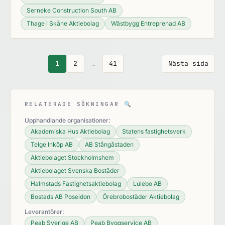
Serneke Construction South AB
Thage i Skåne Aktiebolag
Wästbygg Entreprenad AB
1
2
…
41
Nästa sida
RELATERADE SÖKNINGAR
🔍
Upphandlande organisationer:
Akademiska Hus Aktiebolag
Statens fastighetsverk
Telge Inköp AB
AB Stångåstaden
Aktiebolaget Stockholmshem
Aktiebolaget Svenska Bostäder
Halmstads Fastighetsaktiebolag
Lulebo AB
Bostads AB Poseidon
Örebrobostäder Aktiebolag
Leverantörer:
Peab Sverige AB
Peab Byggservice AB