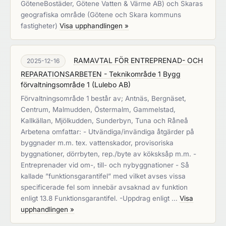
GöteneBostäder, Götene Vatten & Värme AB) och Skaras
geografiska område (Götene och Skara kommuns
fastigheter)
Visa upphandlingen »
RAMAVTAL FÖR ENTREPRENAD- OCH
2025-12-16
REPARATIONSARBETEN - Teknikområde 1 Bygg
förvaltningsområde 1
(
Lulebo AB
)
Förvaltningsområde 1 består av; Antnäs, Bergnäset,
Centrum, Malmudden, Östermalm, Gammelstad,
Kallkällan, Mjölkudden, Sunderbyn, Tuna och Råneå
Arbetena omfattar: - Utvändiga/invändiga åtgärder på
byggnader m.m. tex. vattenskador, provisoriska
byggnationer, dörrbyten, rep./byte av köksksåp m.m. -
Entreprenader vid om-, till- och nybyggnationer - Så
kallade ”funktionsgarantifel” med vilket avses vissa
specificerade fel som innebär avsaknad av funktion
enligt 13.8 Funktionsgarantifel. -Uppdrag enligt …
Visa
upphandlingen »