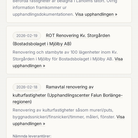
Berörda fastigheter är belägna i Laholms tätort. Övrig
information framkommer ur
upphandlingsdokumentationen.
Visa upphandlingen »
ROT Renovering Kv. Storgården
2026-02-19
(
Bostadsbolaget i Mjölby AB
)
Renovering och stambyte av 100 lägenheter inom Kv.
Storgården i Mjölby för Bostadsbolaget i Mjölby AB.
Visa
upphandlingen »
Ramavtal renovering av
2026-02-18
kulturfastigheter
(
Upphandlingscenter Falun Borlänge-
regionen
)
Renovering av kulturfastigheter såsom mureri/puts,
byggnadssnickeri/finsnickeri/timmer, måleri, fönster.
Visa
upphandlingen »
Nämnda leverantörer: