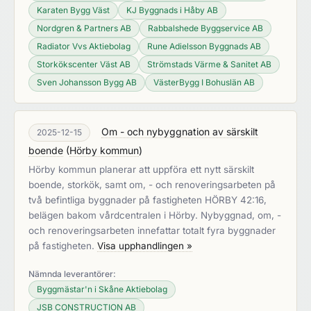
Karaten Bygg Väst
KJ Byggnads i Håby AB
Nordgren & Partners AB
Rabbalshede Byggservice AB
Radiator Vvs Aktiebolag
Rune Adielsson Byggnads AB
Storkökscenter Väst AB
Strömstads Värme & Sanitet AB
Sven Johansson Bygg AB
VästerBygg I Bohuslän AB
Om - och nybyggnation av särskilt
2025-12-15
boende
(
Hörby kommun
)
Hörby kommun planerar att uppföra ett nytt särskilt
boende, storkök, samt om, - och renoveringsarbeten på
två befintliga byggnader på fastigheten HÖRBY 42:16,
belägen bakom vårdcentralen i Hörby. Nybyggnad, om, -
och renoveringsarbeten innefattar totalt fyra byggnader
på fastigheten.
Visa upphandlingen »
Nämnda leverantörer:
Byggmästar'n i Skåne Aktiebolag
JSB CONSTRUCTION AB