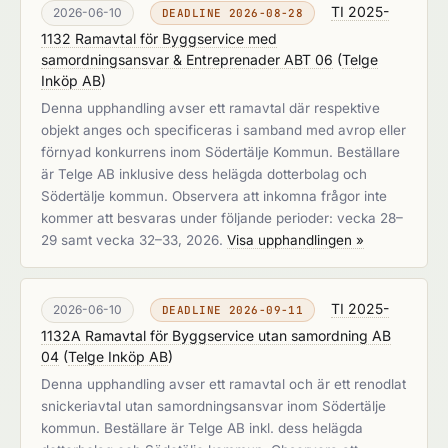
TI 2025-
2026-06-10
DEADLINE 2026-08-28
1132 Ramavtal för Byggservice med
samordningsansvar & Entreprenader ABT 06
(
Telge
Inköp AB
)
Denna upphandling avser ett ramavtal där respektive
objekt anges och specificeras i samband med avrop eller
förnyad konkurrens inom Södertälje Kommun. Beställare
är Telge AB inklusive dess helägda dotterbolag och
Södertälje kommun. Observera att inkomna frågor inte
kommer att besvaras under följande perioder: vecka 28–
29 samt vecka 32–33, 2026.
Visa upphandlingen »
TI 2025-
2026-06-10
DEADLINE 2026-09-11
1132A Ramavtal för Byggservice utan samordning AB
04
(
Telge Inköp AB
)
Denna upphandling avser ett ramavtal och är ett renodlat
snickeriavtal utan samordningsansvar inom Södertälje
kommun. Beställare är Telge AB inkl. dess helägda