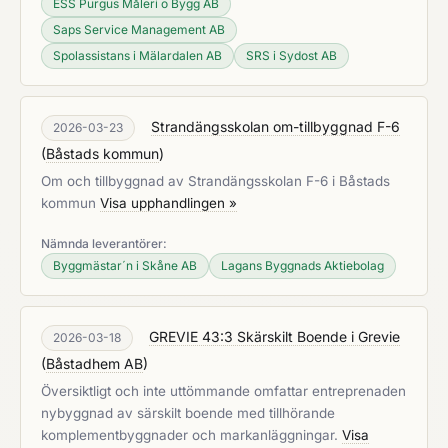
ESS Purgus Måleri o Bygg AB
Saps Service Management AB
Spolassistans i Mälardalen AB
SRS i Sydost AB
Strandängsskolan om-tillbyggnad F-6
2026-03-23
(
Båstads kommun
)
Om och tillbyggnad av Strandängsskolan F-6 i Båstads
kommun
Visa upphandlingen »
Nämnda leverantörer:
Byggmästar´n i Skåne AB
Lagans Byggnads Aktiebolag
GREVIE 43:3 Skärskilt Boende i Grevie
2026-03-18
(
Båstadhem AB
)
Översiktligt och inte uttömmande omfattar entreprenaden
nybyggnad av särskilt boende med tillhörande
komplementbyggnader och markanläggningar.
Visa