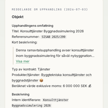
MEDDELANDE OM UPPHANDLING (2026-07-03)
Objekt
Upphandlingens omfattning
Titel: Konsulttjänster Byggnadssimulering 2026
Referensnummer:
SISAB 2025/299
Kort beskrivning:
Denna ramavtalsupphandling avser konsulttjänster
inom byggnadssimulering för såväl nybyggnationer
som ROT-arbeten, för löpande avrop under
Visa mer
ramavtalets giltighetstid. Uppdragen kan omfatta
Typ av kontrakt: Tjänster
alla skeden i byggprocessen eller specifika insatser
Produkter/tjänster:
Byggtekniska konsulttjänster och
i delar av den. OBS! Frågor kommer inte att
byggnadstjänster
📦
besvaras under veckorna 28 – 32.
Beräknat värde exklusive moms: 6 000 000 SEK 💰
Beskrivning
Intern identifierare:
Konsulttjänster
Byggnadssimulering 2026