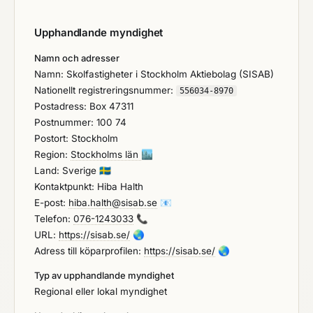
Upphandlande myndighet
Namn och adresser
Namn: Skolfastigheter i Stockholm Aktiebolag (SISAB)
Nationellt registreringsnummer:
556034-8970
Postadress: Box 47311
Postnummer: 100 74
Postort: Stockholm
Region:
Stockholms län
🏙️
Land: Sverige
🇸🇪
Kontaktpunkt: Hiba Halth
E-post:
hiba.halth@sisab.se
📧
Telefon:
076-1243033
📞
URL:
https://sisab.se/
🌏
Adress till köparprofilen:
https://sisab.se/
🌏
Typ av upphandlande myndighet
Regional eller lokal myndighet