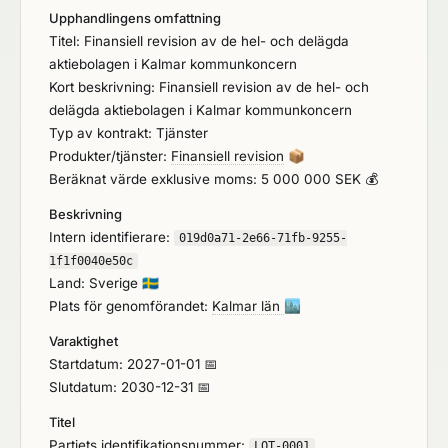
Upphandlingens omfattning
Titel: Finansiell revision av de hel- och delägda
aktiebolagen i Kalmar kommunkoncern
Kort beskrivning: Finansiell revision av de hel- och
delägda aktiebolagen i Kalmar kommunkoncern
Typ av kontrakt: Tjänster
Produkter/tjänster:
Finansiell revision
📦
Beräknat värde exklusive moms: 5 000 000 SEK 💰
Beskrivning
Intern identifierare:
019d0a71-2e66-71fb-9255-
1f1f0040e50c
Land: Sverige
🇸🇪
Plats för genomförandet:
Kalmar län
🏙️
Varaktighet
Startdatum: 2027-01-01 📅
Slutdatum: 2030-12-31 📅
Titel
Partiets identifikationsnummer:
LOT-0001