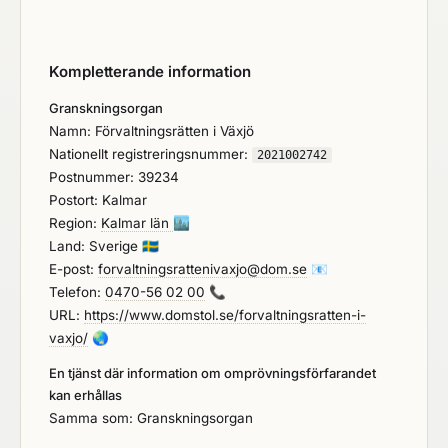
Kompletterande information
Granskningsorgan
Namn: Förvaltningsrätten i Växjö
Nationellt registreringsnummer:
2021002742
Postnummer: 39234
Postort: Kalmar
Region:
Kalmar län
🏙️
Land: Sverige
🇸🇪
E-post:
forvaltningsrattenivaxjo@dom.se
📧
Telefon:
0470-56 02 00
📞
URL:
https://www.domstol.se/forvaltningsratten-i-
vaxjo/
🌏
En tjänst där information om omprövningsförfarandet
kan erhållas
Samma som: Granskningsorgan