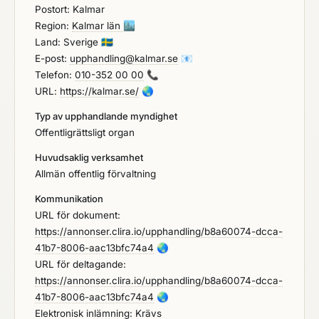
Postort: Kalmar
Region:
Kalmar län
🏙️
Land: Sverige
🇸🇪
E-post:
upphandling@kalmar.se
📧
Telefon:
010-352 00 00
📞
URL:
https://kalmar.se/
🌏
Typ av upphandlande myndighet
Offentligrättsligt organ
Huvudsaklig verksamhet
Allmän offentlig förvaltning
Kommunikation
URL för dokument:
https://annonser.clira.io/upphandling/b8a60074-dcca-
41b7-8006-aac13bfc74a4
🌏
URL för deltagande:
https://annonser.clira.io/upphandling/b8a60074-dcca-
41b7-8006-aac13bfc74a4
🌏
Elektronisk inlämning: Krävs