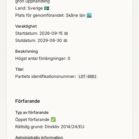
grön upphandling
efterbehandling enligt §28, förfrågningsunderlag
Land: Sverige
🇸🇪
och bidragsansökan inför åtgärd ingår inte i
Plats för genomförandet:
Skåne län
🏙️
uppdraget.
Varaktighet
Startdatum: 2026-09-15 📅
Slutdatum: 2029-06-30 📅
Beskrivning
Högst antal förlängningar: 0
Titel
Partiets identifikationsnummer:
LOT-0001
Förfarande
Typ av förfarande
Öppet förfarande
✅
Rättslig grund: Direktiv 2014/24/EU
Administrativ information