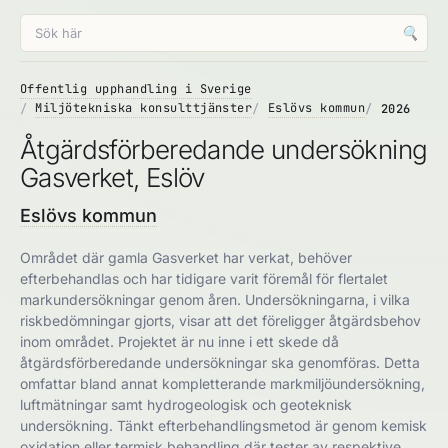
🔍
Offentlig upphandling i Sverige
Miljötekniska konsulttjänster
Eslövs kommun
2026
Åtgärdsförberedande undersökning
Gasverket, Eslöv
Eslövs kommun
Området där gamla Gasverket har verkat, behöver
efterbehandlas och har tidigare varit föremål för flertalet
markundersökningar genom åren. Undersökningarna, i vilka
riskbedömningar gjorts, visar att det föreligger åtgärdsbehov
inom området. Projektet är nu inne i ett skede då
åtgärdsförberedande undersökningar ska genomföras. Detta
omfattar bland annat kompletterande markmiljöundersökning,
luftmätningar samt hydrogeologisk och geoteknisk
undersökning. Tänkt efterbehandlingsmetod är genom kemisk
oxidation eller termisk behandling där tester av respektive