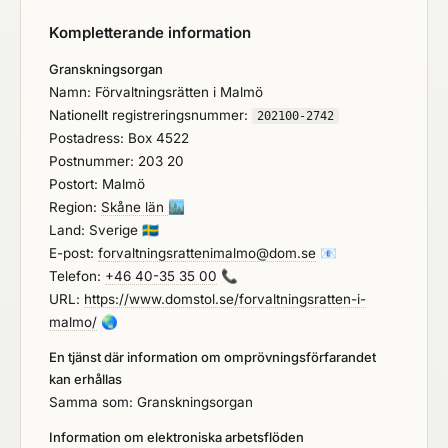
Kompletterande information
Granskningsorgan
Namn: Förvaltningsrätten i Malmö
Nationellt registreringsnummer:
202100-2742
Postadress: Box 4522
Postnummer: 203 20
Postort: Malmö
Region:
Skåne län
🏙️
Land: Sverige
🇸🇪
E-post:
forvaltningsrattenimalmo@dom.se
📧
Telefon:
+46 40-35 35 00
📞
URL:
https://www.domstol.se/forvaltningsratten-i-
malmo/
🌏
En tjänst där information om omprövningsförfarandet
kan erhållas
Samma som: Granskningsorgan
Information om elektroniska arbetsflöden