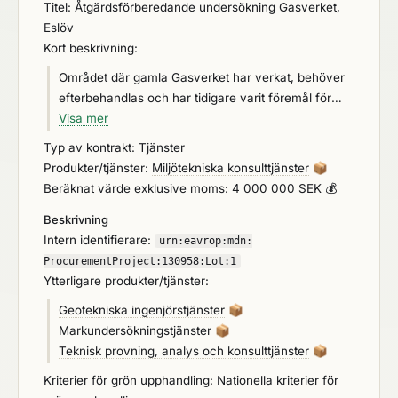
Titel: Åtgärdsförberedande undersökning Gasverket,
Eslöv
Kort beskrivning:
Området där gamla Gasverket har verkat, behöver
efterbehandlas och har tidigare varit föremål för
flertalet markundersökningar genom åren.
Visa mer
Undersökningarna, i vilka riskbedömningar gjorts,
Typ av kontrakt: Tjänster
visar att det föreligger åtgärdsbehov inom området.
Produkter/tjänster:
Miljötekniska konsulttjänster
📦
Projektet är nu inne i ett skede då
Beräknat värde exklusive moms: 4 000 000 SEK 💰
åtgärdsförberedande undersökningar ska
Beskrivning
genomföras. Detta omfattar bland annat
Intern identifierare:
kompletterande markmiljöundersökning,
urn:
eavrop:
mdn:
luftmätningar samt hydrogeologisk och geoteknisk
ProcurementProject:
130958:
Lot:
1
Ytterligare produkter/tjänster:
undersökning. Tänkt efterbehandlingsmetod är
genom kemisk oxidation eller termisk behandling där
Geotekniska ingenjörstjänster
📦
tester av respektive metod ska genomföras.
Markundersökningstjänster
📦
Resultaten ska utgöra underlag för
Teknisk provning, analys och konsulttjänster
📦
detaljprojektering, förfrågningsunderlag (FFU) och
Kriterier för grön upphandling: Nationella kriterier för
bidragsansökan. Framtagande av ansökningar för