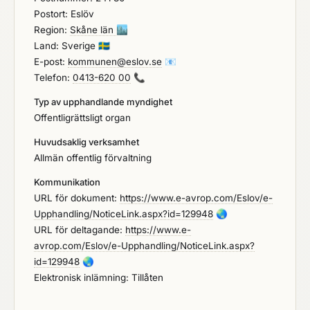
Postort: Eslöv
Region:
Skåne län
🏙️
Land: Sverige
🇸🇪
E-post:
kommunen@eslov.se
📧
Telefon:
0413-620 00
📞
Typ av upphandlande myndighet
Offentligrättsligt organ
Huvudsaklig verksamhet
Allmän offentlig förvaltning
Kommunikation
URL för dokument:
https://www.e-avrop.com/Eslov/e-
Upphandling/NoticeLink.aspx?id=129948
🌏
URL för deltagande:
https://www.e-
avrop.com/Eslov/e-Upphandling/NoticeLink.aspx?
id=129948
🌏
Elektronisk inlämning: Tillåten