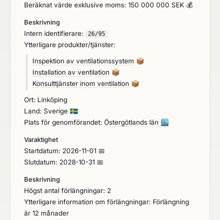
att antas för ramavtal avseende deltagagande i
Beräknat värde exklusive moms: 150 000 000 SEK 💰
förnyade konkurrensutsättningar (FKU), dvs. för
Beskrivning
större planerade arbeten. Se vidare
Intern identifierare:
upphandlingsdokumenten.
26/95
Ytterligare produkter/tjänster:
Inspektion av ventilationssystem
📦
Installation av ventilation
📦
Konsulttjänster inom ventilation
📦
Ort: Linköping
Land: Sverige
🇸🇪
Plats för genomförandet:
Östergötlands län
🏙️
Varaktighet
Startdatum: 2026-11-01 📅
Slutdatum: 2028-10-31 📅
Beskrivning
Högst antal förlängningar: 2
Ytterligare information om förlängningar: Förlängning
är 12 månader