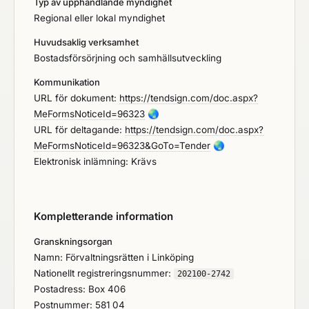
Typ av upphandlande myndighet
Regional eller lokal myndighet
Huvudsaklig verksamhet
Bostadsförsörjning och samhällsutveckling
Kommunikation
URL för dokument:
https://tendsign.com/doc.aspx?
MeFormsNoticeId=96323
🌏
URL för deltagande:
https://tendsign.com/doc.aspx?
MeFormsNoticeId=96323&GoTo=Tender
🌏
Elektronisk inlämning: Krävs
Kompletterande information
Granskningsorgan
Namn: Förvaltningsrätten i Linköping
Nationellt registreringsnummer:
202100-2742
Postadress: Box 406
Postnummer: 581 04