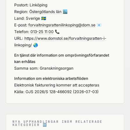
Postort: Linköping
Region:
Östergötlands län
🏙️
Land: Sverige
🇸🇪
E-post:
forvaltningsrattenilinkoping@dom.se
📧
Telefon:
013-25 11 00
📞
URL:
https://www.domstol.se/forvaltningsratten-i-
linkoping/
🌏
En tjänst där information om omprövningsförfarandet
kan erhållas
Samma som: Granskningsorgan
Information om elektroniska arbetsflöden
Elektronisk fakturering kommer att accepteras
Källa: OJS 2026/S 128-466092 (2026-07-03)
NYA UPPHANDLINGAR INOM RELATERADE
KATEGORIER
🆕