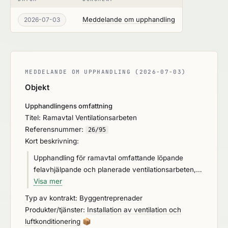
Meddelande om upphandling
2026-07-03
MEDDELANDE OM UPPHANDLING (2026-07-03)
Objekt
Upphandlingens omfattning
Titel: Ramavtal Ventilationsarbeten
Referensnummer:
26/95
Kort beskrivning:
Upphandling för ramavtal omfattande löpande
felavhjälpande och planerade ventilationsarbeten,
OVK-besiktningar och Teknisk rondering. Två
Visa mer
leverantörer, med rangordning 1 för olika delar av
Typ av kontrakt: Byggentreprenader
fastighetsbeståndet, antas för löpande arbeten och
Produkter/tjänster:
Installation av ventilation och
fast/årligt uppdrag. Ett antal leverantörer kommer
luftkonditionering
📦