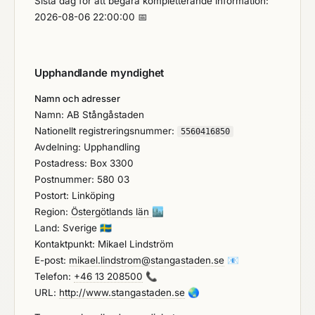
Sista dag för att begära kompletterande information:
2026-08-06 22:00:00 📅
Upphandlande myndighet
Namn och adresser
Namn: AB Stångåstaden
Nationellt registreringsnummer:
5560416850
Avdelning: Upphandling
Postadress: Box 3300
Postnummer: 580 03
Postort: Linköping
Region:
Östergötlands län
🏙️
Land: Sverige
🇸🇪
Kontaktpunkt: Mikael Lindström
E-post:
mikael.lindstrom@stangastaden.se
📧
Telefon:
+46 13 208500
📞
URL:
http://www.stangastaden.se
🌏