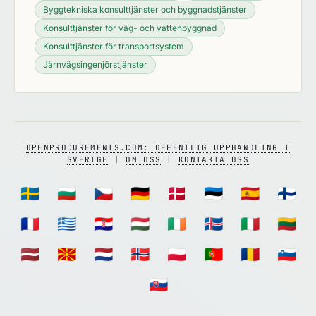
Byggtekniska konsulttjänster och byggnadstjänster
Konsulttjänster för väg- och vattenbyggnad
Konsulttjänster för transportsystem
Järnvägsingenjörstjänster
OPENPROCUREMENTS.COM: OFFENTLIG UPPHANDLING I
SVERIGE
|
OM OSS
|
KONTAKTA OSS
🇸🇪
🇧🇬
🇨🇿
🇩🇪
🇩🇰
🇪🇪
🇪🇸
🇫🇮
🇫🇷
🇬🇷
🇭🇷
🇭🇺
🇮🇪
🇮🇸
🇮🇹
🇱🇹
🇱🇻
🇲🇰
🇳🇱
🇳🇴
🇵🇱
🇵🇹
🇷🇴
🇸🇮
🇸🇰