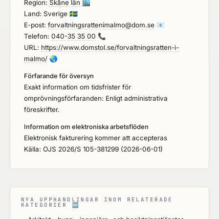
Region:
Skåne län
🏙️
Land: Sverige
🇸🇪
E-post:
forvaltningsrattenimalmo@dom.se
📧
Telefon:
040-35 35 00
📞
URL:
https://www.domstol.se/forvaltningsratten-i-
malmo/
🌏
Förfarande för översyn
Exakt information om tidsfrister för
omprövningsförfaranden: Enligt administrativa
föreskrifter.
Information om elektroniska arbetsflöden
Elektronisk fakturering kommer att accepteras
Källa: OJS 2026/S 105-381299 (2026-06-01)
NYA UPPHANDLINGAR INOM RELATERADE
KATEGORIER
🆕