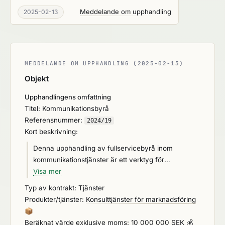
Meddelande om upphandling
2025-02-13
MEDDELANDE OM UPPHANDLING (2025-02-13)
Objekt
Upphandlingens omfattning
Titel: Kommunikationsbyrå
Referensnummer:
2024/19
Kort beskrivning:
Denna upphandling av fullservicebyrå inom
kommunikationstjänster är ett verktyg för
kommunikatörerna och hela organisationen att nå ut
Visa mer
till de som på olika sätt berörs av SRVs
Typ av kontrakt: Tjänster
återvinningsverksamhet. Det gäller främst alla som
Produkter/tjänster:
Konsulttjänster för marknadsföring
bor och verkar i Huddinge, Haninge, Salem,
📦
Botkyrka och Nynäshamn men även andra
Beräknat värde exklusive moms: 10 000 000 SEK 💰