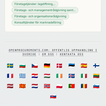
Företagstjänster: lagstiftning,...
Företags- och managementrådgivning samt...
Företags- och organisationsrådgivning
Konsulttjänster för marknadsföring
OPENPROCUREMENTS.COM: OFFENTLIG UPPHANDLING I
SVERIGE
|
OM OSS
|
KONTAKTA OSS
🇸🇪
🇧🇬
🇨🇿
🇩🇪
🇩🇰
🇪🇪
🇪🇸
🇫🇮
🇫🇷
🇬🇷
🇭🇷
🇭🇺
🇮🇪
🇮🇸
🇮🇹
🇱🇹
🇱🇻
🇲🇰
🇳🇱
🇳🇴
🇵🇱
🇵🇹
🇷🇴
🇸🇮
🇸🇰