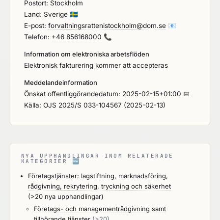
Postort: Stockholm
Land: Sverige
🇸🇪
E-post:
forvaltningsrattenistockholm@dom.se
📧
Telefon:
+46 856168000
📞
Information om elektroniska arbetsflöden
Elektronisk fakturering kommer att accepteras
Meddelandeinformation
Önskat offentliggörandedatum: 2025-02-15+01:00 📅
Källa: OJS 2025/S 033-104567 (2025-02-13)
NYA UPPHANDLINGAR INOM RELATERADE
KATEGORIER
🆕
Företagstjänster: lagstiftning, marknadsföring,
rådgivning, rekrytering, tryckning och säkerhet
(>20 nya upphandlingar)
Företags- och managementrådgivning samt
tillhörande tjänster
(>20)