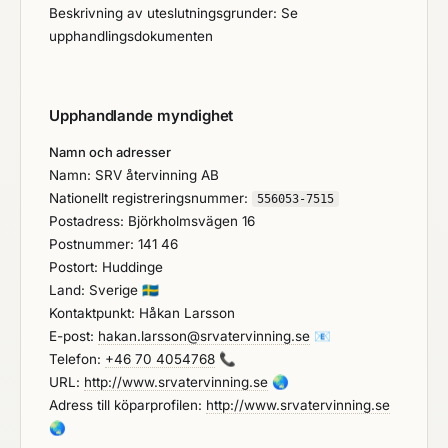
Beskrivning av uteslutningsgrunder: Se
upphandlingsdokumenten
Upphandlande myndighet
Namn och adresser
Namn: SRV återvinning AB
Nationellt registreringsnummer:
556053-7515
Postadress: Björkholmsvägen 16
Postnummer: 141 46
Postort: Huddinge
Land: Sverige
🇸🇪
Kontaktpunkt: Håkan Larsson
E-post:
hakan.larsson@srvatervinning.se
📧
Telefon:
+46 70 4054768
📞
URL:
http://www.srvatervinning.se
🌏
Adress till köparprofilen:
http://www.srvatervinning.se
🌏