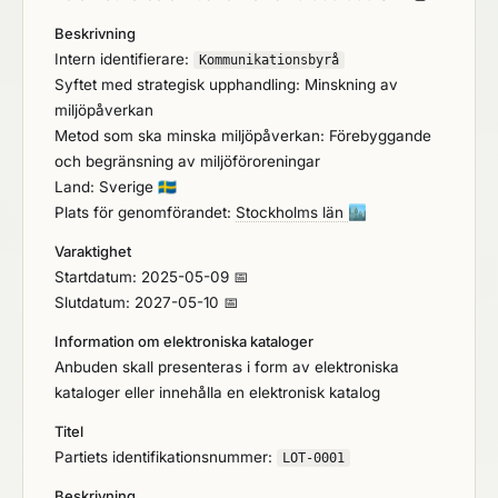
intressenter. Målet och syftet med upphandlingen är
Beskrivning
att teckna ramavtal med en leverantör av
Intern identifierare:
Fullservicebyrå inom kommunikation i form av
Kommunikationsbyrå
Syftet med strategisk upphandling: Minskning av
strategisk rådgivning inom både marknadsföring
miljöpåverkan
och pr/kommunikation samt operativt utförande av
Metod som ska minska miljöpåverkan: Förebyggande
kommunikationsaktiviteter och grafisk produktion.
och begränsning av miljöföroreningar
Land: Sverige
🇸🇪
Plats för genomförandet:
Stockholms län
🏙️
Varaktighet
Startdatum: 2025-05-09 📅
Slutdatum: 2027-05-10 📅
Information om elektroniska kataloger
Anbuden skall presenteras i form av elektroniska
kataloger eller innehålla en elektronisk katalog
Titel
Partiets identifikationsnummer:
LOT-0001
Beskrivning