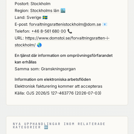
Postort: Stockholm
Region:
Stockholms län
🏙️
Land: Sverige
🇸🇪
E-post:
forvaltningsrattenistockholm@dom.se
📧
Telefon:
+46 8-561 680 00
📞
URL:
https://www.domstol.se/forvaltningsratten-i-
stockholm/
🌏
En tjänst där information om omprövningsförfarandet
kan erhållas
Samma som: Granskningsorgan
Information om elektroniska arbetsflöden
Elektronisk fakturering kommer att accepteras
Källa: OJS 2026/S 127-463776 (2026-07-03)
NYA UPPHANDLINGAR INOM RELATERADE
KATEGORIER
🆕