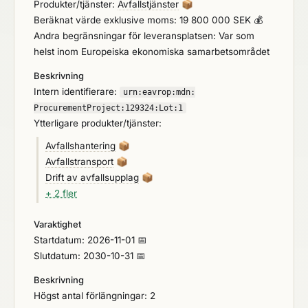
Produkter/tjänster:
Avfallstjänster
📦
olagliga gränsöverskridande avfallstransporter,
Beräknat värde exklusive moms: 19 800 000 SEK 💰
både till och från Sverige. Målet är att dessa återtag
Andra begränsningar för leveransplatsen: Var som
ska ske inom de ramar som fastställs i
helst inom Europeiska ekonomiska samarbetsområdet
lagstiftningen. Naturvårdsverket har för avsikt att
Beskrivning
teckna ramavtal med en leverantör.
Intern identifierare:
urn:
eavrop:
mdn:
ProcurementProject:
129324:
Lot:
1
Ytterligare produkter/tjänster:
Avfallshantering
📦
Avfallstransport
📦
Drift av avfallsupplag
📦
+ 2 fler
Varaktighet
Startdatum: 2026-11-01 📅
Slutdatum: 2030-10-31 📅
Beskrivning
Högst antal förlängningar: 2