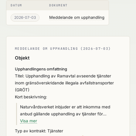
DATUM
DOKUMENT
Meddelande om upphandling
2026-07-03
MEDDELANDE OM UPPHANDLING (2026-07-03)
Objekt
Upphandlingens omfattning
Titel: Upphandling av Ramavtal avseende tjänster
inom gränsöverskridande illegala avfallstransporter
(GRÖT)
Kort beskrivning:
Naturvårdsverket inbjuder er att inkomma med
anbud gällande upphandling av tjänster för
hantering av återtag av gränsöverskridande olagliga
Visa mer
avfallstransporter. Syftet är att möjliggöra en
Typ av kontrakt: Tjänster
effektiv och ändamålsenlig hantering av återtag av