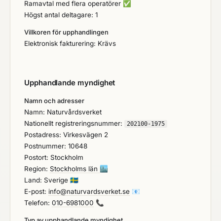
Ramavtal med flera operatörer
✅
Högst antal deltagare: 1
Villkoren för upphandlingen
Elektronisk fakturering: Krävs
Upphandlande myndighet
Namn och adresser
Namn: Naturvårdsverket
Nationellt registreringsnummer:
202100-1975
Postadress: Virkesvägen 2
Postnummer: 10648
Postort: Stockholm
Region:
Stockholms län
🏙️
Land: Sverige
🇸🇪
E-post:
info@naturvardsverket.se
📧
Telefon:
010-6981000
📞
Typ av upphandlande myndighet