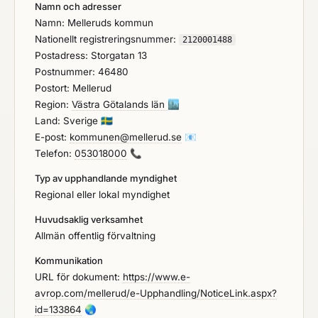
Namn och adresser
Namn: Melleruds kommun
Nationellt registreringsnummer:
2120001488
Postadress: Storgatan 13
Postnummer: 46480
Postort: Mellerud
Region:
Västra Götalands län
🏙️
Land: Sverige
🇸🇪
E-post:
kommunen@mellerud.se
📧
Telefon:
053018000
📞
Typ av upphandlande myndighet
Regional eller lokal myndighet
Huvudsaklig verksamhet
Allmän offentlig förvaltning
Kommunikation
URL för dokument:
https://www.e-
avrop.com/mellerud/e-Upphandling/NoticeLink.aspx?
id=133864
🌏