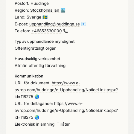
och stabila leverantörsrelationer snarare än
Postort: Huddinge
kortsiktiga leveranser.
Region:
Stockholms län
🏙️
Land: Sverige
🇸🇪
E-post:
upphandling@huddinge.se
📧
Telefon:
+46853530000
📞
Typ av upphandlande myndighet
Offentligrättsligt organ
Huvudsaklig verksamhet
Allmän offentlig förvaltning
Kommunikation
URL för dokument:
https://www.e-
avrop.com/huddinge/e-Upphandling/NoticeLink.aspx?
id=118275
🌏
URL för deltagande:
https://www.e-
avrop.com/huddinge/e-Upphandling/NoticeLink.aspx?
id=118275
🌏
Elektronisk inlämning: Tillåten