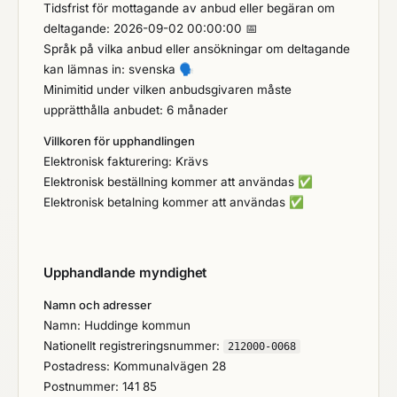
Tidsfrist för mottagande av anbud eller begäran om
pedagogiska och samhälleliga
deltagande: 2026-09-02 00:00:00 📅
uppdrag:Verksamheten riktar sig till barn och unga,
Språk på vilka anbud eller ansökningar om deltagande
vilket ställer höga krav på säkerhet, tillgänglighet
kan lämnas in: svenska
🗣️
och pedagogisk anpassning.Leveranser eller
Minimitid under vilken anbudsgivaren måste
tjänster behöver fungera i flera olika lokaler (skolor,
upprätthålla anbudet: 6 månader
kulturlokaler, externa scener och i Rådsparken),
vilket kräver flexibilitet.Utrustning och material
Villkoren för upphandlingen
används ofta av många användare, vilket ställer
Elektronisk fakturering: Krävs
extra höga krav på möjlighet av uppföljning av t. ex
Elektronisk beställning kommer att användas
✅
instrument och övrig utrustningBehov av flexibla
Elektronisk betalning kommer att användas
✅
leveranser i takt med terminer, kursstarter och
variationer i elevantal.Begränsade ekonomiska
ramar ställer krav på kostnadseffektivitet och
Upphandlande myndighet
livscykelperspektiv.Verksamheten har ett uppdrag
att vara inkluderande, vilket innebär krav på
Namn och adresser
tillgängliga och inkluderande
Namn: Huddinge kommun
lösningar.Verksamheten kan vara beroende av
Nationellt registreringsnummer:
212000-0068
snabb support för att undvika avbrott i
Postadress: Kommunalvägen 28
undervisningen.Det finns ett behov av långsiktiga
Postnummer: 141 85