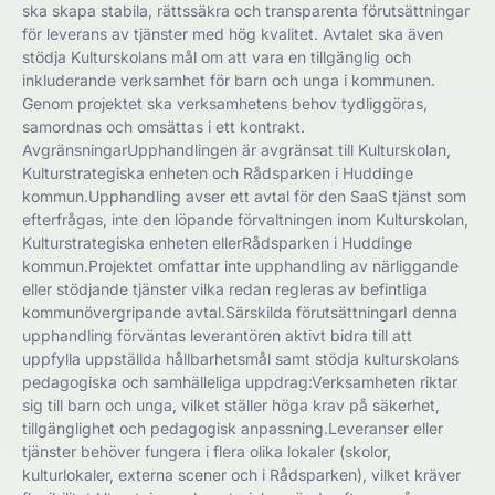
ska skapa stabila, rättssäkra och transparenta förutsättningar
för leverans av tjänster med hög kvalitet. Avtalet ska även
stödja Kulturskolans mål om att vara en tillgänglig och
inkluderande verksamhet för barn och unga i kommunen.
Genom projektet ska verksamhetens behov tydliggöras,
samordnas och omsättas i ett kontrakt.
AvgränsningarUpphandlingen är avgränsat till Kulturskolan,
Kulturstrategiska enheten och Rådsparken i Huddinge
kommun.Upphandling avser ett avtal för den SaaS tjänst som
efterfrågas, inte den löpande förvaltningen inom Kulturskolan,
Kulturstrategiska enheten ellerRådsparken i Huddinge
kommun.Projektet omfattar inte upphandling av närliggande
eller stödjande tjänster vilka redan regleras av befintliga
kommunövergripande avtal.Särskilda förutsättningarI denna
upphandling förväntas leverantören aktivt bidra till att
uppfylla uppställda hållbarhetsmål samt stödja kulturskolans
pedagogiska och samhälleliga uppdrag:Verksamheten riktar
sig till barn och unga, vilket ställer höga krav på säkerhet,
tillgänglighet och pedagogisk anpassning.Leveranser eller
tjänster behöver fungera i flera olika lokaler (skolor,
kulturlokaler, externa scener och i Rådsparken), vilket kräver