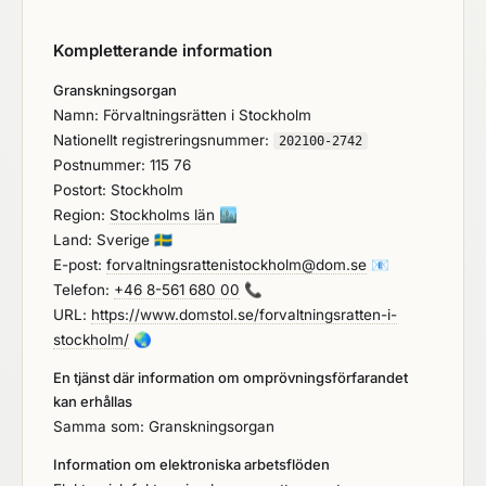
Kompletterande information
Granskningsorgan
Namn: Förvaltningsrätten i Stockholm
Nationellt registreringsnummer:
202100-2742
Postnummer: 115 76
Postort: Stockholm
Region:
Stockholms län
🏙️
Land: Sverige
🇸🇪
E-post:
forvaltningsrattenistockholm@dom.se
📧
Telefon:
+46 8-561 680 00
📞
URL:
https://www.domstol.se/forvaltningsratten-i-
stockholm/
🌏
En tjänst där information om omprövningsförfarandet
kan erhållas
Samma som: Granskningsorgan
Information om elektroniska arbetsflöden