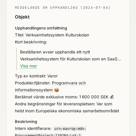
MEDDELANDE OM UPPHANDLING (2026-07-06)
Objekt
Upphandlingens omfattning
Titel: Verksamhetssystem Kulturskolan
Kort beskrivning:
Beställaren avser upphandla ett nytt
Verksamhetssystem för Kulturskolan som en SaaS
(Software as a Service) tjänst. Syftet med
Visa mer
upphandlingen är att genomföra en annonserad
Typ av kontrakt: Varor
upphandling och teckna ett strategiskt, långsiktigt
Produkter/tjänster:
Programvara och
kontrakt som säkrar Kulturskolans verksamhet och
informationssystem
📦
bidrar till ökad kvalitet, tillgänglighet och effektivitet.
Beräknat värde exklusive moms: 1 600 000 SEK 💰
Upphandlingen avser ett verksamhetssystem,
Andra begränsningar för leveransplatsen: Var som
Systemet utgör en strategisk och långsiktig
helst inom Europeiska ekonomiska samarbetsområdet
investering med betydande insatser och kostnader
Beskrivning
för införande, utbildning och integration mot t. ex
Intern identifierare:
ekonomisystem och andra befintliga system. Det
urn:
eavrop:
mdn:
nya avtalet ska skapa stabila, rättssäkra och
ProcurementProject:
119284:
Lot:
1