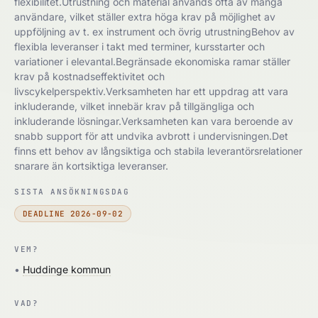
flexibilitet.Utrustning och material används ofta av många
användare, vilket ställer extra höga krav på möjlighet av
uppföljning av t. ex instrument och övrig utrustningBehov av
flexibla leveranser i takt med terminer, kursstarter och
variationer i elevantal.Begränsade ekonomiska ramar ställer
krav på kostnadseffektivitet och
livscykelperspektiv.Verksamheten har ett uppdrag att vara
inkluderande, vilket innebär krav på tillgängliga och
inkluderande lösningar.Verksamheten kan vara beroende av
snabb support för att undvika avbrott i undervisningen.Det
finns ett behov av långsiktiga och stabila leverantörsrelationer
snarare än kortsiktiga leveranser.
SISTA ANSÖKNINGSDAG
DEADLINE 2026-09-02
VEM?
•
Huddinge kommun
VAD?