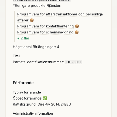
Ytterligare produkter/tjänster:
transparenta förutsättningar för leverans av tjänster
med hög kvalitet. Avtalet ska även stödja
Programvara för affärstransaktioner och personliga
Kulturskolans mål om att vara en tillgänglig och
affärer
📦
inkluderande verksamhet för barn och unga i
Programvara för kontakthantering
📦
kommunen. Genom projektet ska verksamhetens
Programvara för schemaläggning
📦
behov tydliggöras, samordnas och omsättas i ett
+ 2 fler
kontrakt. AvgränsningarUpphandlingen är avgränsat
Högst antal förlängningar: 4
till Kulturskolan, Kulturstrategiska enheten och
Rådsparken i Huddinge kommun.Upphandling avser
Titel
ett avtal för den SaaS tjänst som efterfrågas, inte
Partiets identifikationsnummer:
LOT-0001
den löpande förvaltningen inom Kulturskolan,
Kulturstrategiska enheten ellerRådsparken i
Huddinge kommun.Projektet omfattar inte
Förfarande
upphandling av närliggande eller stödjande tjänster
vilka redan regleras av befintliga
Typ av förfarande
kommunövergripande avtal.Särskilda
Öppet förfarande
✅
förutsättningarI denna upphandling förväntas
Rättslig grund: Direktiv 2014/24/EU
leverantören aktivt bidra till att uppfylla uppställda
Administrativ information
hållbarhetsmål samt stödja kulturskolans