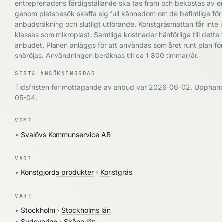
entreprenadens färdigställande ska tas fram och bekostas av 
genom platsbesök skaffa sig full kännedom om de befintliga för
anbudsräkning och slutligt utförande. Konstgräsmattan får inte i
klassas som mikroplast. Samtliga kostnader hänförliga till detta
anbudet. Planen anläggs för att användas som året runt plan fö
snöröjas. Användningen beräknas till ca 1 800 timmar/år.
SISTA ANSÖKNINGSDAG
Tidsfristen för mottagande av anbud var 2026-06-02. Upphand
05-04.
VEM?
•
Svalövs Kommunservice AB
VAD?
•
Konstgjorda produkter
›
Konstgräs
VAR?
•
Stockholm
›
Stockholms län
•
Sydsverige
›
Skåne län