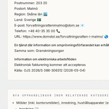
Postnummer: 203 20
Postort: Malmö
Region:
Skåne län
🏙️
Land: Sverige
🇸🇪
E-post:
forvaltningsrattenimalmo@dom.se
📧
Telefon:
+46 40-35 35 00
📞
URL:
https://www.domstol.se/forvaltningsratten-i-malmo/
🌏
En tjänst där information om omprövningsförfarandet kan erhål
Samma som: Granskningsorgan
Information om elektroniska arbetsflöden
Elektronisk fakturering kommer att accepteras
Källa: OJS 2026/S 086-306312 (2026-05-04)
NYA UPPHANDLINGAR INOM RELATERADE KATEGO
Möbler (inkl. kontorsmöbler), inredning, hushållsapparater (
Inredning
(7)