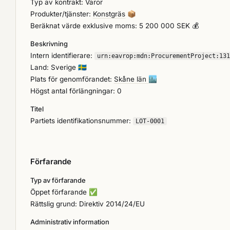
Typ av kontrakt: Varor
Beskrivningen utgör del av ett förfrågningsunderlag för tot
Produkter/tjänster:
Konstgräs
📦
projektering, leverans, installation och samordning av samtliga ingående delar. Entreprenaden ska resu
Beräknat värde exklusive moms: 5 200 000 SEK 💰
injusterad och funktionsprovad anläggning som uppfyller samtliga ställda krav
Beskrivning
entreprenadens färdigställande ska tas fram och bekostas av entreprenören. Anbudsgivare ska g
Intern identifierare:
kännedom om de befintliga förhållanden som är av betydelse för anbudsräkning
urn:
eavrop:
mdn:
ProcurementProject:
131
Land: Sverige
🇸🇪
ifyllnadsmaterial som klassas som mikroplast. Samtliga kostnader hänförliga till detta förfrågningsunderlag ska ingå i anbudet. Planen
Plats för genomförandet:
Skåne län
🏙️
Högst antal förlängningar: 0
Titel
Partiets identifikationsnummer:
LOT-0001
Förfarande
Typ av förfarande
Öppet förfarande
✅
Rättslig grund: Direktiv 2014/24/EU
Administrativ information