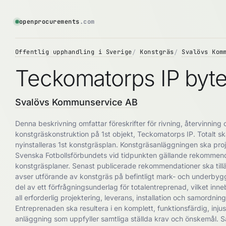
openprocurements
.com
Offentlig upphandling i Sverige
Konstgräs
Svalövs Kom
Teckomatorps IP byte
Svalövs Kommunservice AB
Denna beskrivning omfattar föreskrifter för rivning, återvinning 
konstgräskonstruktion på 1st objekt, Teckomatorps IP. Totalt ska
nyinstalleras 1st konstgräsplan. Konstgräsanläggningen ska proj
Svenska Fotbollsförbundets vid tidpunkten gällande rekommend
konstgräsplaner. Senast publicerade rekommendationer ska til
avser utförande av konstgräs på befintligt mark- och underby
del av ett förfrågningsunderlag för totalentreprenad, vilket inn
all erforderlig projektering, leverans, installation och samordni
Entreprenaden ska resultera i en komplett, funktionsfärdig, inj
anläggning som uppfyller samtliga ställda krav och önskemål. S