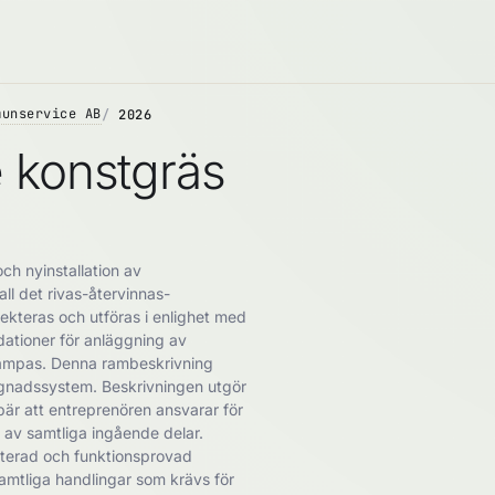
munservice AB
2026
 konstgräs
och nyinstallation av
ll det rivas-återvinnas-
ekteras och utföras i enlighet med
ationer för anläggning av
lämpas. Denna rambeskrivning
ggnadssystem. Beskrivningen utgör
ebär att entreprenören ansvarar för
ng av samtliga ingående delar.
usterad och funktionsprovad
amtliga handlingar som krävs för