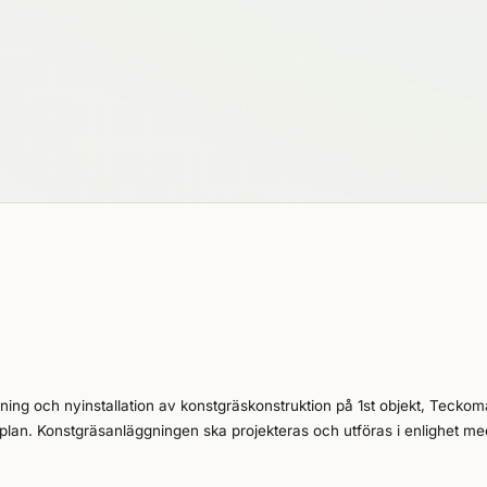
nning och nyinstallation av konstgräskonstruktion på 1st objekt, Teckom
nlighet med
mendationer för anläggning av konstgräsplaner. Senast publicerade