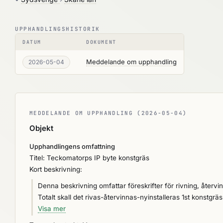
UPPHANDLINGSHISTORIK
DATUM
DOKUMENT
Meddelande om upphandling
2026-05-04
MEDDELANDE OM UPPHANDLING (2026-05-04)
Objekt
Upphandlingens omfattning
Titel: Teckomatorps IP byte konstgräs
Kort beskrivning:
Denna beskrivning omfattar föreskrifter för rivning, återvi
Totalt skall det rivas-återvinnas-nyinstalleras 1st konstgräsplan. Konstgräsanläggningen ska projekteras och utföras i e
Svenska Fotbollsförbundets vid tidpunkten gällande rekom
Visa mer
rekommendationer ska tillämpas. Denna rambeskrivning avser utförande av konstgräs på befintligt mark- och underbyggnadssystem.