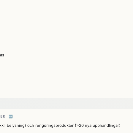
las
RIER
🆕
exkl. belysning) och rengöringsprodukter
(>20 nya upphandlingar)