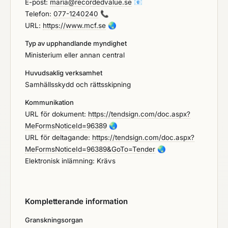
E-post:
maria@recordedvalue.se
📧
Telefon:
077-1240240
📞
URL:
https://www.mcf.se
🌏
Typ av upphandlande myndighet
Ministerium eller annan central
Huvudsaklig verksamhet
Samhällsskydd och rättsskipning
Kommunikation
URL för dokument:
https://tendsign.com/doc.aspx?
MeFormsNoticeId=96389
🌏
URL för deltagande:
https://tendsign.com/doc.aspx?
MeFormsNoticeId=96389&GoTo=Tender
🌏
Elektronisk inlämning: Krävs
Kompletterande information
Granskningsorgan