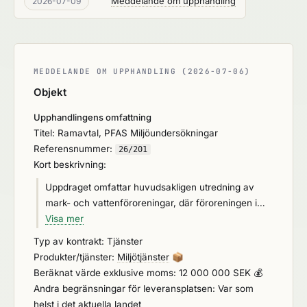
Meddelande om upphandling
2026-07-09
MEDDELANDE OM UPPHANDLING (2026-07-06)
Objekt
Upphandlingens omfattning
Titel: Ramavtal, PFAS Miljöundersökningar
Referensnummer:
26/201
Kort beskrivning:
Uppdraget omfattar huvudsakligen utredning av
mark- och vattenföroreningar, där föroreningen i
första hand utgörs av PFAS men även andra
Visa mer
miljöfarliga ämnen kan förekomma. Upphandlingen
Typ av kontrakt: Tjänster
kommer att resultera i ramavtal för successiva
Produkter/tjänster:
Miljötjänster
📦
avrop av det samlade behovet under avtalstiden.
Beräknat värde exklusive moms: 12 000 000 SEK 💰
Andra begränsningar för leveransplatsen: Var som
helst i det aktuella landet