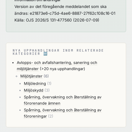
Version av det föregående meddelandet som ska
ändras: e21873e6-c75d-4ae6-8887-27f62c108c16-01
Källa: OJS 2026/S 131-477560 (2026-07-09)
NYA UPPHANDLINGAR INOM RELATERADE
KATEGORIER
🆕
Avlopps- och avfallshantering, sanering och
miljötjänster
(>20 nya upphandlingar)
Miljötjänster
(6)
Miljöledning
(1)
Miljöskydd
(3)
Spårning, övervakning och återställning av
förorenande ämnen
Spårning, övervakning och återställning av
föroreningar
(2)