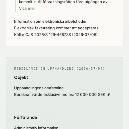
kommit in till förvaltningsrätten före utgången av
avtalsspärren (20 kap. 11 § LOU). Avtalsspärren
Visa mer
gäller i minst 10 dagar från det att tilldelningsbeslut
Information om elektroniska arbetsflöden
har skickats elektroniskt. Ansökan om överprövning
Elektronisk fakturering kommer att accepteras
av ett avtals giltighet ska ha kommit in till
Källa: OJS 2026/S 129-468788 (2026-07-06)
förvaltningsrätten inom sex månader från det att
avtalet slöts. Om den upphandlande organisationen
skriftligen har underrättat anbudssökandena och
anbudsgivarna samt lämnat en sammanfattning av
sådana upplysningar som avses i 12 kap. 13 § ska
ansökan om överprövning av avtalets giltighet ha
MEDDELANDE OM UPPHANDLING (2026-07-09)
kommit in innan 30 dagar har gått (20 kap. 17 §
Objekt
LOU). Samma 30-dagarsfrist gäller om en
efterannons om avtalets tilldelning har publicerats.
Upphandlingens omfattning
Beräknat värde exklusive moms: 12 000 000 SEK 💰
Förfarande
Administrativ information