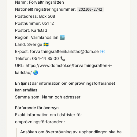
Namn: Förvaltningsrätten
Nationellt registreringsnummer:
202100-2742
Postadress: Box 568
Postnummer: 651 12
Postort: Karlstad
Region:
Värmlands län
🏙️
Land: Sverige
🇸🇪
E-post:
forvaltningsrattenikarlstad@dom.se
📧
Telefon:
054-14 85 00
📞
URL:
https://www.domstol.se/forvaltningsratten-i-
karlstad/
🌏
En tjänst där information om omprövningsförfarandet
kan erhållas
Samma som: Namn och adresser
Förfarande för översyn
Exakt information om tidsfrister för
omprövningsförfaranden:
Ansökan om överprövning av upphandlingen ska ha