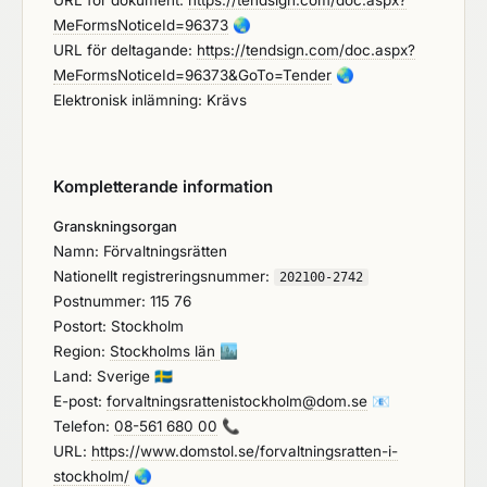
URL för dokument:
https://tendsign.com/doc.aspx?
MeFormsNoticeId=96373
🌏
URL för deltagande:
https://tendsign.com/doc.aspx?
MeFormsNoticeId=96373&GoTo=Tender
🌏
Elektronisk inlämning: Krävs
Kompletterande information
Granskningsorgan
Namn: Förvaltningsrätten
Nationellt registreringsnummer:
202100-2742
Postnummer: 115 76
Postort: Stockholm
Region:
Stockholms län
🏙️
Land: Sverige
🇸🇪
E-post:
forvaltningsrattenistockholm@dom.se
📧
Telefon:
08-561 680 00
📞
URL:
https://www.domstol.se/forvaltningsratten-i-
stockholm/
🌏