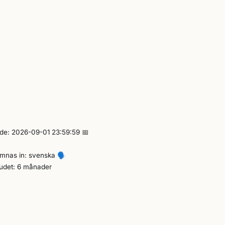
nde: 2026-09-01 23:59:59 📅
ämnas in: svenska
🗣️
budet: 6 månader