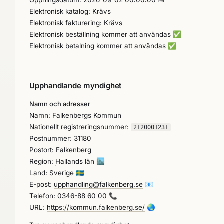
Öppningsdatum: 2026-09-02 00:00:00 📅
Elektronisk katalog: Krävs
Elektronisk fakturering: Krävs
Elektronisk beställning kommer att användas
✅
Elektronisk betalning kommer att användas
✅
Upphandlande myndighet
Namn och adresser
Namn: Falkenbergs Kommun
Nationellt registreringsnummer:
2120001231
Postnummer: 31180
Postort: Falkenberg
Region:
Hallands län
🏙️
Land: Sverige
🇸🇪
E-post:
upphandling@falkenberg.se
📧
Telefon:
0346-88 60 00
📞
URL:
https://kommun.falkenberg.se/
🌏