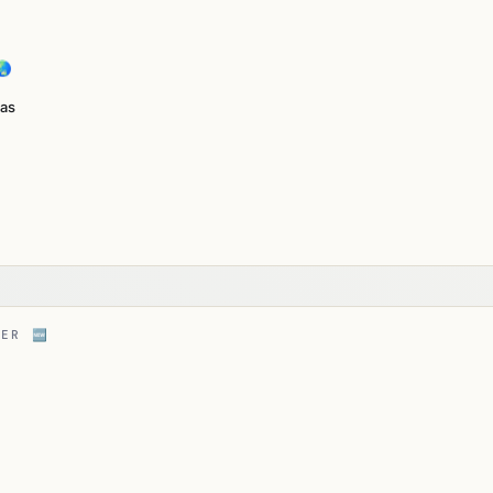
🌏
las
RIER
🆕