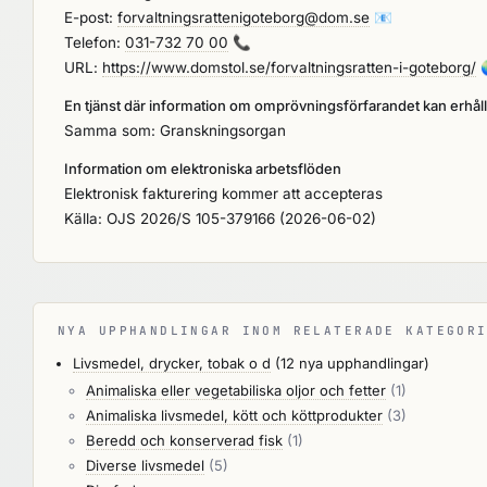
E-post:
forvaltningsrattenigoteborg@dom.se
📧
Telefon:
031-732 70 00
📞
URL:
https://www.domstol.se/forvaltningsratten-i-goteborg/
En tjänst där information om omprövningsförfarandet kan erhål
Samma som: Granskningsorgan
Information om elektroniska arbetsflöden
Elektronisk fakturering kommer att accepteras
Källa: OJS 2026/S 105-379166 (2026-06-02)
NYA UPPHANDLINGAR INOM RELATERADE KATEGO
Livsmedel, drycker, tobak o d
(12 nya upphandlingar)
Animaliska eller vegetabiliska oljor och fetter
(1)
Animaliska livsmedel, kött och köttprodukter
(3)
Beredd och konserverad fisk
(1)
Diverse livsmedel
(5)