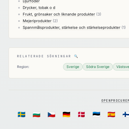
Djurfoder
Drycker, tobak o d
Frukt, grönsaker och liknande produkter
(3)
Mejeriprodukter
(2)
Spannmålsprodukter, stärkelse och stärkelseprodukter
(1)
RELATERADE SÖKNINGAR
🔍
Region:
Sverige
Södra Sverige
Västsve
OPENPROCURE
🇸🇪
🇧🇬
🇨🇿
🇩🇪
🇩🇰
🇪🇪
🇪🇸
🇫