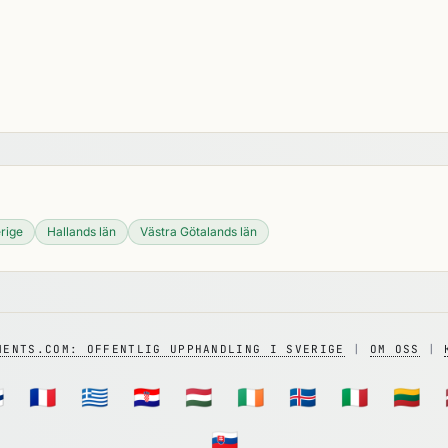
rige
Hallands län
Västra Götalands län
MENTS.COM: OFFENTLIG UPPHANDLING I SVERIGE
|
OM OSS
|

🇫🇷
🇬🇷
🇭🇷
🇭🇺
🇮🇪
🇮🇸
🇮🇹
🇱🇹
🇸🇰