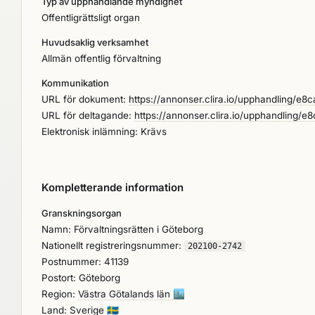
Typ av upphandlande myndighet
Offentligrättsligt organ
Huvudsaklig verksamhet
Allmän offentlig förvaltning
Kommunikation
URL för dokument:
https://annonser.clira.io/upphandling
URL för deltagande:
https://annonser.clira.io/upphandlin
Elektronisk inlämning: Krävs
Kompletterande information
Granskningsorgan
Namn: Förvaltningsrätten i Göteborg
Nationellt registreringsnummer:
202100-2742
Postnummer: 41139
Postort: Göteborg
Region:
Västra Götalands län
🏙️
Land: Sverige
🇸🇪