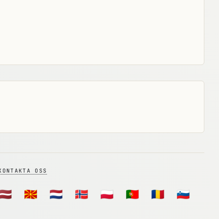
KONTAKTA OSS
🇱🇻
🇲🇰
🇳🇱
🇳🇴
🇵🇱
🇵🇹
🇷🇴
🇸🇮