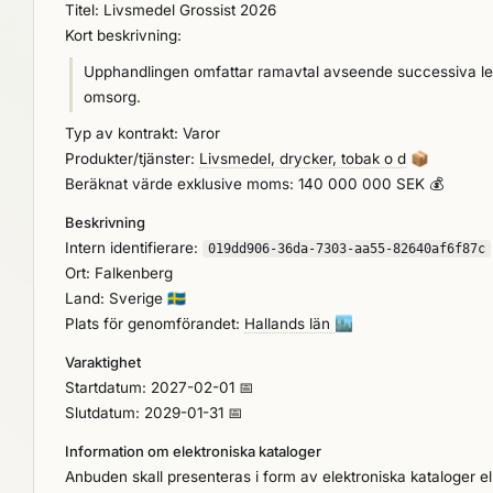
Titel: Livsmedel Grossist 2026
Kort beskrivning:
Upphandlingen omfattar ramavtal avseende successiva leve
omsorg.
Typ av kontrakt: Varor
Produkter/tjänster:
Livsmedel, drycker, tobak o d
📦
Beräknat värde exklusive moms: 140 000 000 SEK 💰
Beskrivning
Intern identifierare:
019dd906-36da-7303-aa55-82640af6f87c
Ort: Falkenberg
Land: Sverige
🇸🇪
Plats för genomförandet:
Hallands län
🏙️
Varaktighet
Startdatum: 2027-02-01 📅
Slutdatum: 2029-01-31 📅
Information om elektroniska kataloger
Anbuden skall presenteras i form av elektroniska kataloger ell