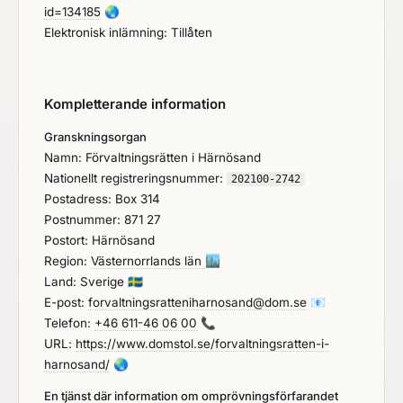
id=134185
🌏
Elektronisk inlämning: Tillåten
Kompletterande information
Granskningsorgan
Namn: Förvaltningsrätten i Härnösand
Nationellt registreringsnummer:
202100-2742
Postadress: Box 314
Postnummer: 871 27
Postort: Härnösand
Region:
Västernorrlands län
🏙️
Land: Sverige
🇸🇪
E-post:
forvaltningsratteniharnosand@dom.se
📧
Telefon:
+46 611-46 06 00
📞
URL:
https://www.domstol.se/forvaltningsratten-i-
harnosand/
🌏
En tjänst där information om omprövningsförfarandet