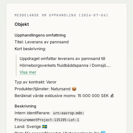
MEDDELANDE OM UPPHANDLING (2026-07-06)
Objekt
Upphandlingens omfattning
Titel: Leverans av pannsand
Kort beskrivning:
Uppdraget omfattar leverans av pannsand till
Hörneborgsverkets fluidbäddspanna i Domsjö.
Uppdraget upphandlas som ett ramavtal med en
Visa mer
leverantör. Leverantören ansvarar för att övervaka
Typ av kontrakt: Varor
sandnivån, planera och genomföra leveranser så
Produkter/tjänster:
Natursand
📦
att anläggningen har tillgång till sand året runt utan
Beräknat värde exklusive moms: 15 000 000 SEK 💰
risk för driftstörningar. Den årliga förbrukningen
Beskrivning
uppgår till cirka 3 500 ton och innebär både
Intern identifierare:
kontinuerlig leverans men också planerade och
urn:
eavrop:
mdn:
oplanerade extra leveranser i samband med
ProcurementProject:
135195:
Lot:
1
Land: Sverige
🇸🇪
revisions- och driftstopp.