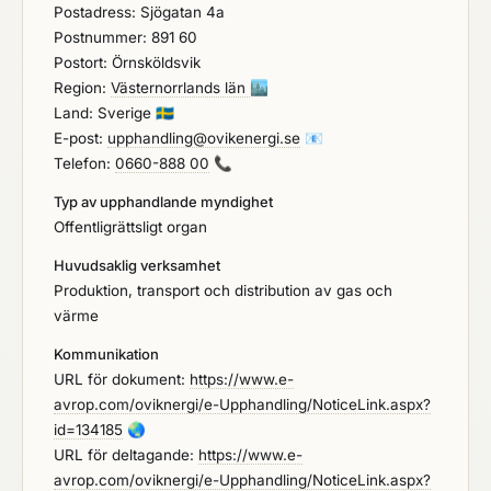
Postadress: Sjögatan 4a
Postnummer: 891 60
Postort: Örnsköldsvik
Region:
Västernorrlands län
🏙️
Land: Sverige
🇸🇪
E-post:
upphandling@ovikenergi.se
📧
Telefon:
0660-888 00
📞
Typ av upphandlande myndighet
Offentligrättsligt organ
Huvudsaklig verksamhet
Produktion, transport och distribution av gas och
värme
Kommunikation
URL för dokument:
https://www.e-
avrop.com/oviknergi/e-Upphandling/NoticeLink.aspx?
id=134185
🌏
URL för deltagande:
https://www.e-
avrop.com/oviknergi/e-Upphandling/NoticeLink.aspx?