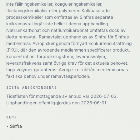
inte fällningskemikalier, koaguleringskemikalier,
flockningskemikalier eller polymerer. Kalkbaserade
processkemikalier som omfattas av Sinfras separata
kalkramavtal ingår inte heller i denna upphandling.
Natriumkarbonat och natriumbikarbonat omfattas dock av
detta ramavtal. Ramavtalet upphandlas av Sinfra för Sinfras
medlemmar. Avrop sker genom förnyad konkurrensutsättning
(FKU), där den avropande medlemmen specificerar produkt,
koncentration, förpackningsform, leveransvolym,
leveransfrekvens samt övriga krav för det aktuella behovet.
Inga volymer garanteras. Avrop sker utifrån medlemmarnas
faktiska behov under ramavtalsperioden.
SISTA ANSÖKNINGSDAG
Tidsfristen för mottagande av anbud var 2026-07-03.
Upphandlingen offentliggjordes den 2026-06-01.
VEM?
•
Sinfra