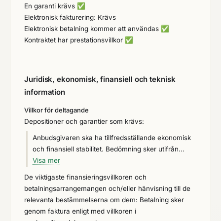
En garanti krävs
✅
Elektronisk fakturering: Krävs
Elektronisk betalning kommer att användas
✅
Kontraktet har prestationsvillkor
✅
Juridisk, ekonomisk, finansiell och teknisk
information
Villkor för deltagande
Depositioner och garantier som krävs:
Anbudsgivaren ska ha tillfredsställande ekonomisk
och finansiell stabilitet. Bedömning sker utifrån
kreditvärdighetsbedömning via CreditSafe eller
Visa mer
motsvarande och ska minst motsvara
De viktigaste finansieringsvillkoren och
kreditvärdighet på 40. Anbudsgivare som inte
betalningsarrangemangen och/eller hänvisning till de
uppfyller kravet kan komma att uteslutas.
relevanta bestämmelserna om dem: Betalning sker
genom faktura enligt med villkoren i