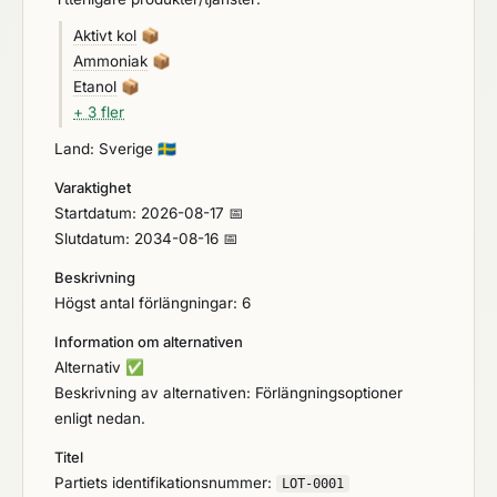
och vattenrening enligt produktförteckningen
Ramavtalet omfattar inte fällningskemikalier,
Aktivt kol
📦
koaguleringskemikalier, flockningskemikalier eller
Ammoniak
📦
polymerer. Kalkbaserade processkemikalier som
Etanol
📦
omfattas av Sinfras separata kalkramavtal ingår inte
+ 3 fler
heller i denna upphandling. Natriumkarbonat och
Land: Sverige
🇸🇪
natriumbikarbonat omfattas dock av detta ramavtal.
Ramavtalet upphandlas av Sinfra för Sinfras
Varaktighet
medlemmar. Avrop sker genom förnyad
Startdatum: 2026-08-17 📅
konkurrensutsättning (FKU), där den avropande
Slutdatum: 2034-08-16 📅
medlemmen specificerar produkt, koncentration,
Beskrivning
förpackningsform, leveransvolym,
Högst antal förlängningar: 6
leveransfrekvens samt övriga krav för det aktuella
behovet. Inga volymer garanteras. Avrop sker
Information om alternativen
utifrån medlemmarnas faktiska behov under
Alternativ
✅
ramavtalsperioden.
Beskrivning av alternativen: Förlängningsoptioner
enligt nedan.
Titel
Partiets identifikationsnummer:
LOT-0001