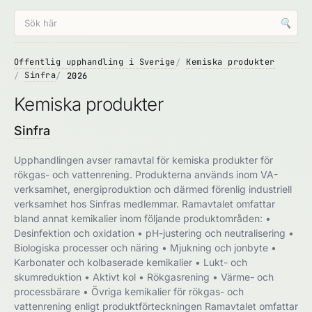
🔍
Offentlig upphandling i Sverige
Kemiska produkter
Sinfra
2026
Kemiska produkter
Sinfra
Upphandlingen avser ramavtal för kemiska produkter för
rökgas- och vattenrening. Produkterna används inom VA-
verksamhet, energiproduktion och därmed förenlig industriell
verksamhet hos Sinfras medlemmar. Ramavtalet omfattar
bland annat kemikalier inom följande produktområden: •
Desinfektion och oxidation • pH-justering och neutralisering •
Biologiska processer och näring • Mjukning och jonbyte •
Karbonater och kolbaserade kemikalier • Lukt- och
skumreduktion • Aktivt kol • Rökgasrening • Värme- och
processbärare • Övriga kemikalier för rökgas- och
vattenrening enligt produktförteckningen Ramavtalet omfattar