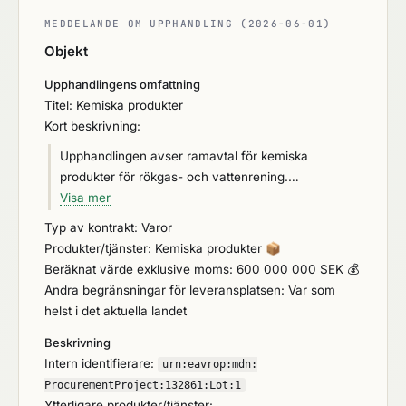
MEDDELANDE OM UPPHANDLING (2026-06-01)
Objekt
Upphandlingens omfattning
Titel: Kemiska produkter
Kort beskrivning:
Upphandlingen avser ramavtal för kemiska
produkter för rökgas- och vattenrening.
Produkterna används inom VA-verksamhet,
Visa mer
energiproduktion och därmed förenlig industriell
Typ av kontrakt: Varor
verksamhet hos Sinfras medlemmar. Ramavtalet
Produkter/tjänster:
Kemiska produkter
📦
omfattar bland annat kemikalier inom följande
Beräknat värde exklusive moms: 600 000 000 SEK 💰
produktområden: • Desinfektion och oxidation • pH-
Andra begränsningar för leveransplatsen: Var som
justering och neutralisering • Biologiska processer
helst i det aktuella landet
och näring • Mjukning och jonbyte • Karbonater
Beskrivning
och kolbaserade kemikalier • Lukt- och
Intern identifierare:
skumreduktion • Aktivt kol • Rökgasrening • Värme-
urn:
eavrop:
mdn:
och processbärare • Övriga kemikalier för rökgas-
ProcurementProject:
132861:
Lot:
1
Ytterligare produkter/tjänster: