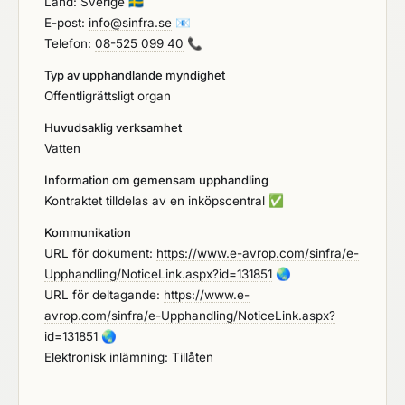
Land: Sverige
🇸🇪
E-post:
info@sinfra.se
📧
Telefon:
08-525 099 40
📞
Typ av upphandlande myndighet
Offentligrättsligt organ
Huvudsaklig verksamhet
Vatten
Information om gemensam upphandling
Kontraktet tilldelas av en inköpscentral
✅
Kommunikation
URL för dokument:
https://www.e-avrop.com/sinfra/e-
Upphandling/NoticeLink.aspx?id=131851
🌏
URL för deltagande:
https://www.e-
avrop.com/sinfra/e-Upphandling/NoticeLink.aspx?
id=131851
🌏
Elektronisk inlämning: Tillåten