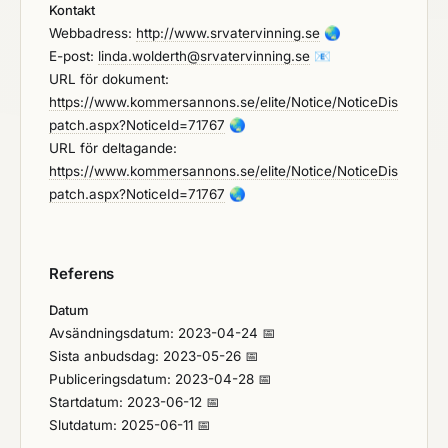
Kontakt
Webbadress:
http://www.srvatervinning.se
🌏
E-post:
linda.wolderth@srvatervinning.se
📧
URL för dokument:
https://www.kommersannons.se/elite/Notice/NoticeDis
patch.aspx?NoticeId=71767
🌏
URL för deltagande:
https://www.kommersannons.se/elite/Notice/NoticeDis
patch.aspx?NoticeId=71767
🌏
Referens
Datum
Avsändningsdatum: 2023-04-24 📅
Sista anbudsdag: 2023-05-26 📅
Publiceringsdatum: 2023-04-28 📅
Startdatum: 2023-06-12 📅
Slutdatum: 2025-06-11 📅