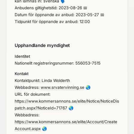
kan lämnas in: svenska
🗣️
Anbudens giltighetstid: 2023-08-26 📅
Datum för öppnande av anbud: 2023-05-27 📅
Tidpunkt för öppnande av anbud: 12:00
Upphandlande myndighet
Identitet
Nationellt registreringsnummer: 556053-7515
Kontakt
Kontaktpunkt: Linda Wolderth
Webbadress:
www.srvatervinning.se
🌏
URL för dokument:
https://www.kommersannons.se/elite/Notice/NoticeDis
patch.aspx?NoticeId=71767
🌏
Webbadress:
https://www.kommersannons.se/elite/Account/Create
Account.aspx
🌏