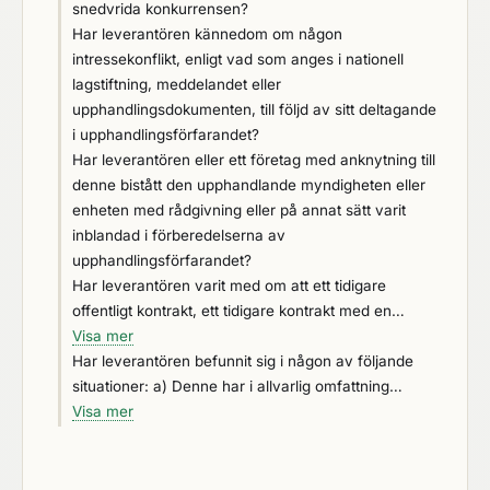
snedvrida konkurrensen?
Har leverantören kännedom om någon
intressekonflikt, enligt vad som anges i nationell
lagstiftning, meddelandet eller
upphandlingsdokumenten, till följd av sitt deltagande
i upphandlingsförfarandet?
Har leverantören eller ett företag med anknytning till
denne bistått den upphandlande myndigheten eller
enheten med rådgivning eller på annat sätt varit
inblandad i förberedelserna av
upphandlingsförfarandet?
Har leverantören varit med om att ett tidigare
offentligt kontrakt, ett tidigare kontrakt med en
upphandlande enhet eller ett tidigare
Visa mer
koncessionskontrakt sagts upp i förtid, eller att
Har leverantören befunnit sig i någon av följande
skadestånd eller jämförbara sanktioner krävts i
situationer: a) Denne har i allvarlig omfattning
samband med detta tidigare avtal?
lämnat oriktiga uppgifter för kontroll av skäl för
Visa mer
uteslutning eller ska-krav, b) har undanhållit sådan
information, c) kan inte utan dröjsmål lämna de
styrkande handlingar som den upphandlande