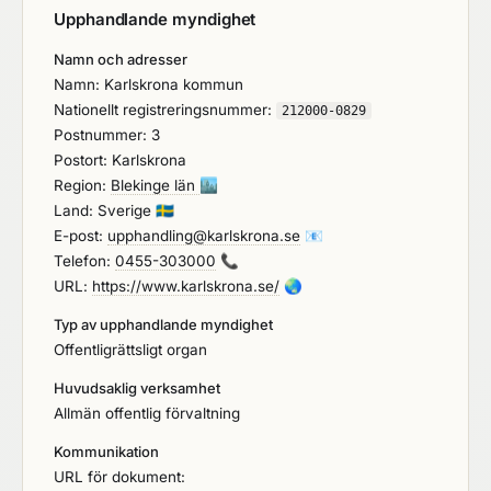
Upphandlande myndighet
myndigheten eller enheten kräver, och d) otillbörliga
försök görs att påverka den upphandlande
Namn och adresser
myndighetens eller enhetens beslutsprocess för att
Namn: Karlskrona kommun
tillägna sig konfidentiell information som kan ge
Nationellt registreringsnummer:
212000-0829
leverantören otillbörliga fördelar i
Postnummer: 3
upphandlingsförfarandet eller så att av oaktsamhet
Postort: Karlskrona
vilseledande uppgifter lämnas som kan ha en
Region:
Blekinge län
🏙️
väsentlig inverkan på beslut om uteslutning,
Land: Sverige
🇸🇪
uppfyllande av ska-krav eller tilldelning?
E-post:
upphandling@karlskrona.se
📧
Telefon:
0455-303000
📞
URL:
https://www.karlskrona.se/
🌏
Typ av upphandlande myndighet
Offentligrättsligt organ
Huvudsaklig verksamhet
Allmän offentlig förvaltning
Kommunikation
URL för dokument: