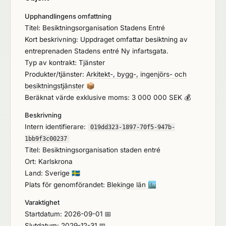
Upphandlingens omfattning
Titel: Besiktningsorganisation Stadens Entré
Kort beskrivning: Uppdraget omfattar besiktning av
entreprenaden Stadens entré Ny infartsgata.
Typ av kontrakt: Tjänster
Produkter/tjänster:
Arkitekt-, bygg-, ingenjörs- och
besiktningstjänster
📦
Beräknat värde exklusive moms: 3 000 000 SEK 💰
Beskrivning
Intern identifierare:
019dd323-1897-70f5-947b-
1bb9f3c00237
Titel: Besiktningsorganisation staden entré
Ort: Karlskrona
Land: Sverige
🇸🇪
Plats för genomförandet:
Blekinge län
🏙️
Varaktighet
Startdatum: 2026-09-01 📅
Slutdatum: 2029-12-31 📅