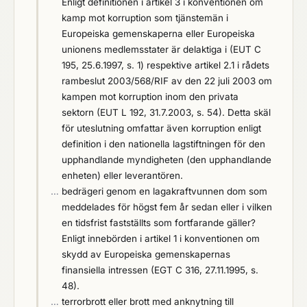
Enligt definitionen i artikel 3 i konventionen om
kamp mot korruption som tjänstemän i
Europeiska gemenskaperna eller Europeiska
unionens medlemsstater är delaktiga i (EUT C
195, 25.6.1997, s. 1) respektive artikel 2.1 i rådets
rambeslut 2003/568/RIF av den 22 juli 2003 om
kampen mot korruption inom den privata
sektorn (EUT L 192, 31.7.2003, s. 54). Detta skäl
för uteslutning omfattar även korruption enligt
definition i den nationella lagstiftningen för den
upphandlande myndigheten (den upphandlande
enheten) eller leverantören.
…
bedrägeri genom en lagakraftvunnen dom som
meddelades för högst fem år sedan eller i vilken
en tidsfrist fastställts som fortfarande gäller?
Enligt innebörden i artikel 1 i konventionen om
skydd av Europeiska gemenskapernas
finansiella intressen (EGT C 316, 27.11.1995, s.
48).
…
terrorbrott eller brott med anknytning till