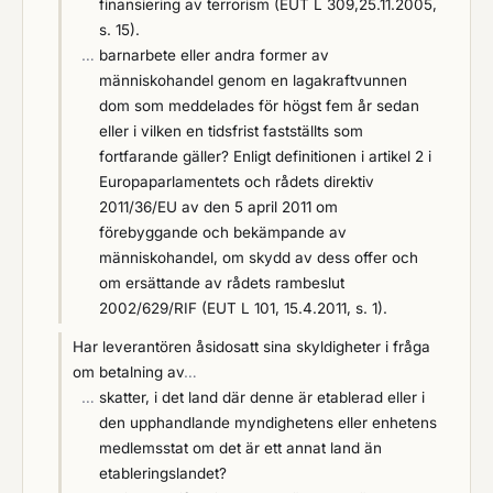
finansiering av terrorism (EUT L 309,25.11.2005,
s. 15).
…
barnarbete eller andra former av
människohandel genom en lagakraftvunnen
dom som meddelades för högst fem år sedan
eller i vilken en tidsfrist fastställts som
fortfarande gäller? Enligt definitionen i artikel 2 i
Europaparlamentets och rådets direktiv
2011/36/EU av den 5 april 2011 om
förebyggande och bekämpande av
människohandel, om skydd av dess offer och
om ersättande av rådets rambeslut
2002/629/RIF (EUT L 101, 15.4.2011, s. 1).
Har leverantören åsidosatt sina skyldigheter i fråga
om betalning av
…
…
skatter, i det land där denne är etablerad eller i
den upphandlande myndighetens eller enhetens
medlemsstat om det är ett annat land än
etableringslandet?