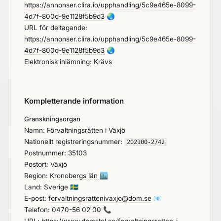
https://annonser.clira.io/upphandling/5c9e465e-8099-
4d7f-800d-9e1128f5b9d3
🌏
URL för deltagande:
https://annonser.clira.io/upphandling/5c9e465e-8099-
4d7f-800d-9e1128f5b9d3
🌏
Elektronisk inlämning: Krävs
Kompletterande information
Granskningsorgan
Namn: Förvaltningsrätten i Växjö
Nationellt registreringsnummer:
202100-2742
Postnummer: 35103
Postort: Växjö
Region:
Kronobergs län
🏙️
Land: Sverige
🇸🇪
E-post:
forvaltningsrattenivaxjo@dom.se
📧
Telefon:
0470-56 02 00
📞
URL:
https://www.domstol.se/forvaltningsratten-i-