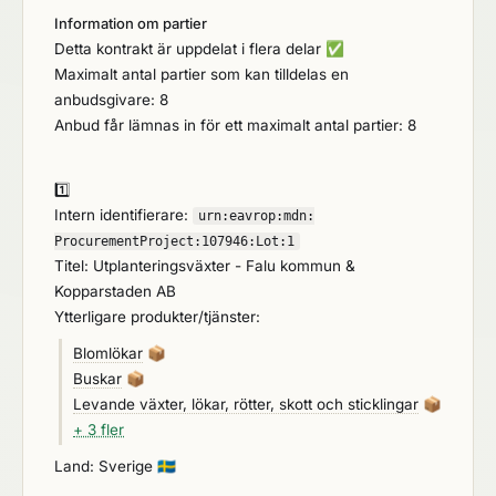
Information om partier
Detta kontrakt är uppdelat i flera delar
✅
Maximalt antal partier som kan tilldelas en
anbudsgivare: 8
Anbud får lämnas in för ett maximalt antal partier: 8
1️⃣
Intern identifierare:
urn:
eavrop:
mdn:
ProcurementProject:
107946:
Lot:
1
Titel: Utplanteringsväxter - Falu kommun &
Kopparstaden AB
Ytterligare produkter/tjänster:
Blomlökar
📦
Buskar
📦
Levande växter, lökar, rötter, skott och sticklingar
📦
+ 3 fler
Land: Sverige
🇸🇪