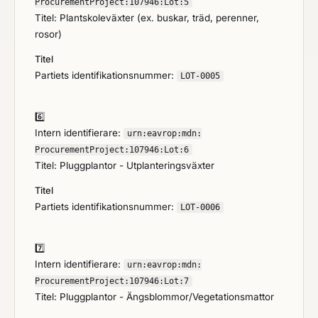
ProcurementProject:
107946:
Lot:
5
Titel: Plantskoleväxter (ex. buskar, träd, perenner,
rosor)
Titel
Partiets identifikationsnummer:
LOT-0005
6️⃣
Intern identifierare:
urn:
eavrop:
mdn:
ProcurementProject:
107946:
Lot:
6
Titel: Pluggplantor - Utplanteringsväxter
Titel
Partiets identifikationsnummer:
LOT-0006
7️⃣
Intern identifierare:
urn:
eavrop:
mdn:
ProcurementProject:
107946:
Lot:
7
Titel: Pluggplantor - Ängsblommor/Vegetationsmattor