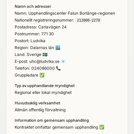
Namn och adresser
Namn: Upphandlingscenter Falun Borlänge-regionen
Nationellt registreringsnummer:
212000-2270
Postadress: Carlavägen 24
Postnummer: 771 30
Postort: Ludvika
Region:
Dalarnas län
🏙️
Land: Sverige
🇸🇪
E-post:
uhc@ludvika.se
📧
Telefon:
024086000
📞
Gruppledare
✅
Typ av upphandlande myndighet
Regional eller lokal myndighet
Huvudsaklig verksamhet
Allmän offentlig förvaltning
Information om gemensam upphandling
Kontraktet omfattar gemensam upphandling
✅