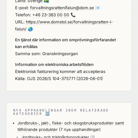
Land: Sverige
🇸🇪
E-post:
forvaltningsrattenifalun@dom.se
📧
Telefon:
+46 23-383 00 00
📞
URL:
https://www.domstol.se/forvaltningsratten-i-
falun/
🌏
En tjänst där information om omprövningsförfarandet
kan erhållas
Samma som: Granskningsorgan
Information om elektroniska arbetsflöden
Elektronisk fakturering kommer att accepteras
Källa: OJS 2026/S 104-375771 (2026-06-01)
NYA UPPHANDLINGAR INOM RELATERADE
KATEGORIER
🆕
Jordbruks-, jakt-, fiske- och skogsbruksprodukter samt
tillhörande produkter
(7 nya upphandlingar)
Jordbruks- och trädgårdsprodukter
(1)