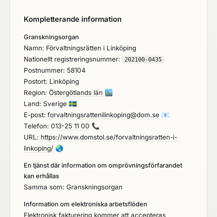
Kompletterande information
Granskningsorgan
Namn: Förvaltningsrätten i Linköping
Nationellt registreringsnummer:
202100-0435
Postnummer: 58104
Postort: Linköping
Region:
Östergötlands län
🏙️
Land: Sverige
🇸🇪
E-post:
forvaltningsrattenilinkoping@dom.se
📧
Telefon:
013-25 11 00
📞
URL:
https://www.domstol.se/forvaltningsratten-i-
linkoping/
🌏
En tjänst där information om omprövningsförfarandet
kan erhållas
Samma som: Granskningsorgan
Information om elektroniska arbetsflöden
Elektronisk fakturering kommer att accepteras