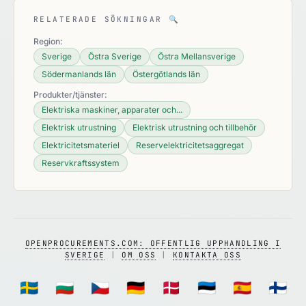
RELATERADE SÖKNINGAR
🔍
Region:
Sverige
Östra Sverige
Östra Mellansverige
Södermanlands län
Östergötlands län
Produkter/tjänster:
Elektriska maskiner, apparater och...
Elektrisk utrustning
Elektrisk utrustning och tillbehör
Elektricitetsmateriel
Reservelektricitetsaggregat
Reservkraftssystem
OPENPROCUREMENTS.COM: OFFENTLIG UPPHANDLING I
SVERIGE
|
OM OSS
|
KONTAKTA OSS
🇸🇪
🇧🇬
🇨🇿
🇩🇪
🇩🇰
🇪🇪
🇪🇸
🇫🇮