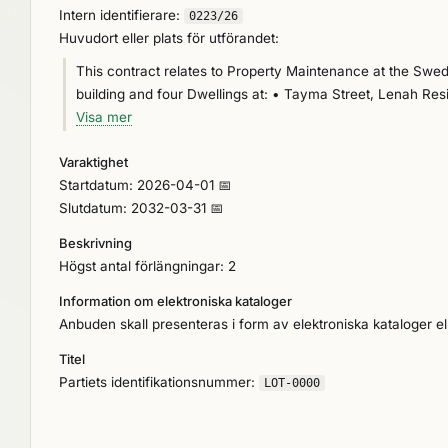
Intern identifierare:
0223/26
Huvudort eller plats för utförandet:
This contract relates to Property Maintenance at the Swe
building and four Dwellings at: • Tayma Street, Lenah Re
technical building and apartment building) • M Street, Dip
Visa mer
Varaktighet
Startdatum: 2026-04-01 📅
Slutdatum: 2032-03-31 📅
Beskrivning
Högst antal förlängningar: 2
Information om elektroniska kataloger
Anbuden skall presenteras i form av elektroniska kataloger ell
Titel
Partiets identifikationsnummer:
LOT-0000