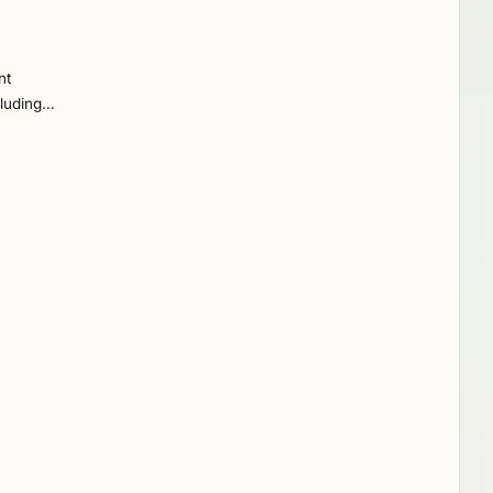
nt
luding