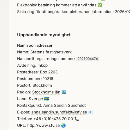
Elektronisk betalning kommer att användas
✅
Sista dag för att begära kompletterande information: 2026-0
Upphandlande myndighet
Namn och adresser
Namn: Statens fastighetsverk
Nationellt registreringsnummer:
2021004474
Avdelning: Inköp
Postadress: Box 2263
Postnummer: 10316
Postort: Stockholm
Region:
Stockholms län
🏙️
Land: Sverige
🇸🇪
Kontaktpunkt: Anna Sandin Sundfeldt
E-post:
anna.sandin.sundfeldt@sfv.se
📧
Telefon:
+46 (0)10-478 70 00
📞
URL:
http://www.sfv.se
🌏