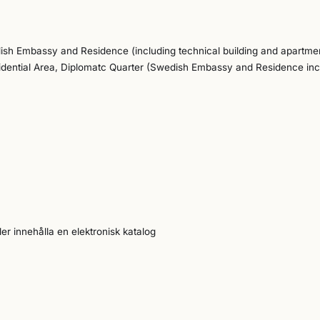
dish Embassy and Residence (including technical building and apartme
sidential Area, Diplomatc Quarter (Swedish Embassy and Residence inc
lomatc Quarter (Four Dwellings)
er innehålla en elektronisk katalog