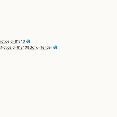
NoticeId=81340
🌏
msNoticeId=81340&GoTo=Tender
🌏